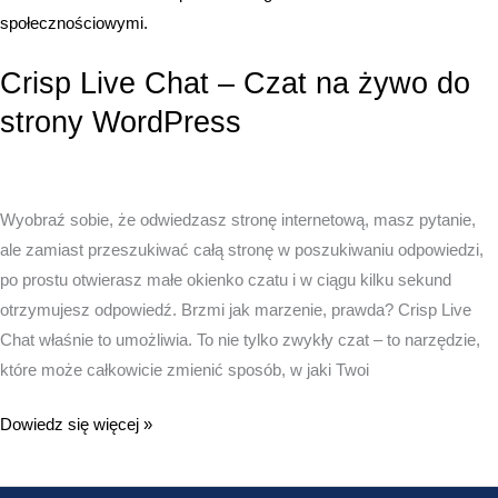
i
pełna
kontrola
Crisp Live Chat – Czat na żywo do
w
strony WordPress
sklepie
–
Elastyczne
Zwroty
Wyobraź sobie, że odwiedzasz stronę internetową, masz pytanie,
i
ale zamiast przeszukiwać całą stronę w poszukiwaniu odpowiedzi,
Reklamacje
po prostu otwierasz małe okienko czatu i w ciągu kilku sekund
WooCommerce
otrzymujesz odpowiedź. Brzmi jak marzenie, prawda? Crisp Live
Chat właśnie to umożliwia. To nie tylko zwykły czat – to narzędzie,
które może całkowicie zmienić sposób, w jaki Twoi
Crisp
Dowiedz się więcej »
Live
Chat