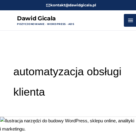
kontakt@dawidgicala.pl
Dawid Gicala
POZYCJONOWANIE · WORDPRESS · ADS
Przejdź
do
treści
automatyzacja obsługi
klienta