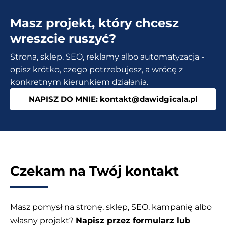
–
Masz projekt, który chcesz
Czat
na
wreszcie ruszyć?
żywo
Strona, sklep, SEO, reklamy albo automatyzacja -
do
opisz krótko, czego potrzebujesz, a wrócę z
strony
konkretnym kierunkiem działania.
WordPress
NAPISZ DO MNIE: kontakt@dawidgicala.pl
Czekam na Twój kontakt
Masz pomysł na stronę, sklep, SEO, kampanię albo
własny projekt?
Napisz przez formularz lub