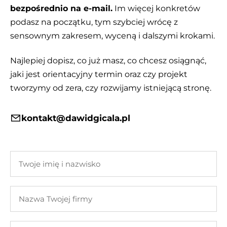
bezpośrednio na e-mail.
Im więcej konkretów
podasz na początku, tym szybciej wrócę z
sensownym zakresem, wyceną i dalszymi krokami.
Najlepiej dopisz, co już masz, co chcesz osiągnąć,
jaki jest orientacyjny termin oraz czy projekt
tworzymy od zera, czy rozwijamy istniejącą stronę.
kontakt@dawidgicala.pl
Twoje
imię
i
Nazwa
nazwisko
Twojej
firmy
Twój