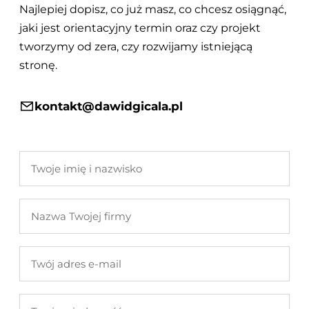
Najlepiej dopisz, co już masz, co chcesz osiągnąć,
jaki jest orientacyjny termin oraz czy projekt
tworzymy od zera, czy rozwijamy istniejącą
stronę.
kontakt@dawidgicala.pl
Twoje
imię
i
Nazwa
nazwisko
Twojej
firmy
Twój
adres
e-
Twoja
mail