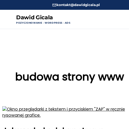
kontakt@dawidgicala.pl
Dawid Gicala
POZYCJONOWANIE · WORDPRESS · ADS
Przejdź
do
treści
budowa strony www