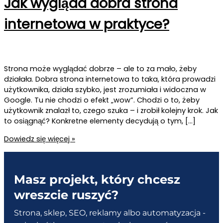
Jak wygląda dobra strona
internetowa w praktyce?
Strona może wyglądać dobrze – ale to za mało, żeby
działała. Dobra strona internetowa to taka, która prowadzi
użytkownika, działa szybko, jest zrozumiała i widoczna w
Google. Tu nie chodzi o efekt „wow”. Chodzi o to, żeby
użytkownik znalazł to, czego szuka – i zrobił kolejny krok. Jak
to osiągnąć? Konkretne elementy decydują o tym, […]
Jak
Dowiedz się więcej »
wygląda
dobra
strona
Masz projekt, który chcesz
internetowa
w
wreszcie ruszyć?
praktyce?
Strona, sklep, SEO, reklamy albo automatyzacja -