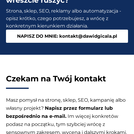
wreszcie ruszyć?
Skąd
Strona, sklep, SEO, reklamy albo automatyzacja -
brać?
opisz krótko, czego potrzebujesz, a wrócę z
Czy
konkretnym kierunkiem działania.
warto
NAPISZ DO MNIE: kontakt@dawidgicala.pl
wykorzystywać
AI?
Czekam na Twój kontakt
Masz pomysł na stronę, sklep, SEO, kampanię albo
własny projekt?
Napisz przez formularz lub
bezpośrednio na e-mail.
Im więcej konkretów
podasz na początku, tym szybciej wrócę z
sensownym zakresem, wyceną i dalszymi krokami.