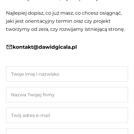
Najlepiej dopisz, co już masz, co chcesz osiągnąć,
jaki jest orientacyjny termin oraz czy projekt
tworzymy od zera, czy rozwijamy istniejącą stronę.
kontakt@dawidgicala.pl
Twoje
imię
i
Nazwa
nazwisko
Twojej
firmy
Twój
adres
e-
Twoja