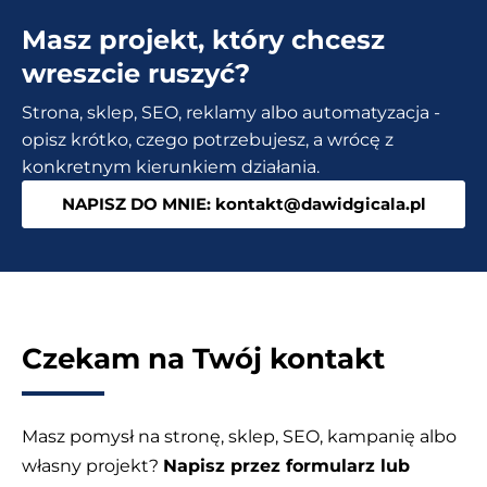
Sprawdź
Masz projekt, który chcesz
jak
zwiększyłem
wreszcie ruszyć?
wejścia
Strona, sklep, SEO, reklamy albo automatyzacja -
5
opisz krótko, czego potrzebujesz, a wrócę z
krotnie!
konkretnym kierunkiem działania.
NAPISZ DO MNIE: kontakt@dawidgicala.pl
Czekam na Twój kontakt
Masz pomysł na stronę, sklep, SEO, kampanię albo
własny projekt?
Napisz przez formularz lub