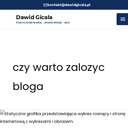
kontakt@dawidgicala.pl
Dawid Gicala
POZYCJONOWANIE · WORDPRESS · ADS
Przejdź
do
treści
czy warto zalozyc
bloga