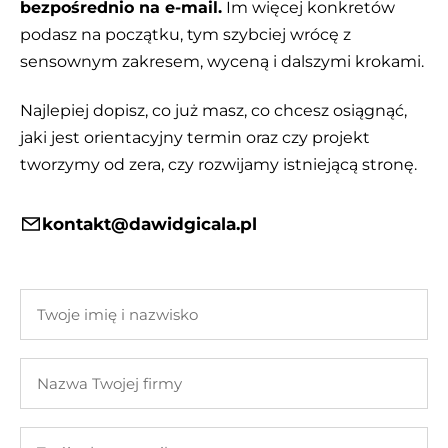
bezpośrednio na e-mail.
Im więcej konkretów
podasz na początku, tym szybciej wrócę z
sensownym zakresem, wyceną i dalszymi krokami.
Najlepiej dopisz, co już masz, co chcesz osiągnąć,
jaki jest orientacyjny termin oraz czy projekt
tworzymy od zera, czy rozwijamy istniejącą stronę.
kontakt@dawidgicala.pl
Twoje
imię
i
Nazwa
nazwisko
Twojej
firmy
Twój