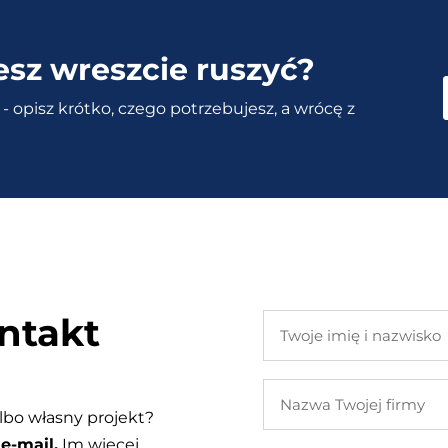
esz wreszcie ruszyć?
- opisz krótko, czego potrzebujesz, a wrócę z
ntakt
Twoje
imię
i
Nazwa
nazwisko
Twojej
lbo własny projekt?
firmy
e-mail.
Im więcej