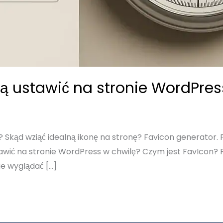
k ją ustawić na stronie WordPre
ć? Skąd wziąć idealną ikonę na stronę? Favicon generator.
tawić na stronie WordPress w chwilę? Czym jest FavIcon? F
ie wyglądać […]