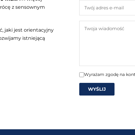
Twój
 wrócę z sensownym
adres
e-
Twoja
mail
, jaki jest orientacyjny
wiadomość
ozwijamy istniejącą
Wyrażam zgodę na konta
WYŚLIJ