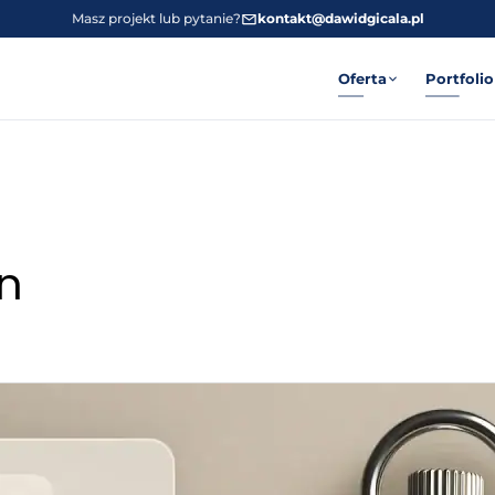
Masz projekt lub pytanie?
kontakt@dawidgicala.pl
Oferta
Portfolio
on