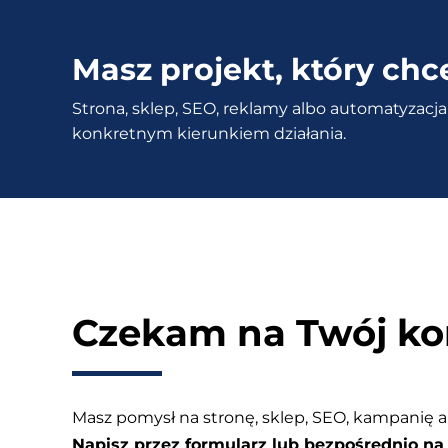
to
jest
Masz projekt, który chc
i
Strona, sklep, SEO, reklamy albo automatyzacja 
jak
konkretnym kierunkiem działania.
ją
ustawić
na
stronie
WordPress
w
3
Czekam na Twój ko
minuty?
Masz pomysł na stronę, sklep, SEO, kampanię a
Napisz przez formularz lub bezpośrednio na 