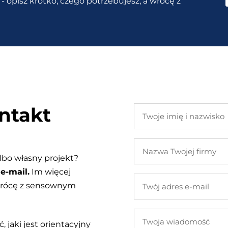
- opisz krótko, czego potrzebujesz, a wrócę z
ntakt
Twoje
imię
i
Nazwa
nazwisko
Twojej
lbo własny projekt?
firmy
e-mail.
Im więcej
Twój
 wrócę z sensownym
adres
e-
Twoja
mail
, jaki jest orientacyjny
wiadomość