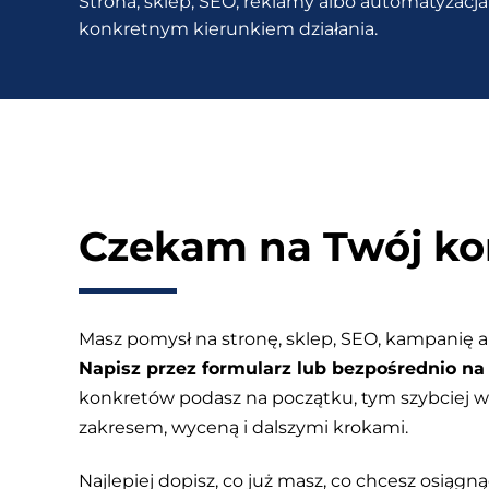
Strona, sklep, SEO, reklamy albo automatyzacja 
pozyskiwać
konkretnym kierunkiem działania.
klientów?
Czekam na Twój ko
Masz pomysł na stronę, sklep, SEO, kampanię a
Napisz przez formularz lub bezpośrednio na 
konkretów podasz na początku, tym szybciej
zakresem, wyceną i dalszymi krokami.
Najlepiej dopisz, co już masz, co chcesz osiągnąć