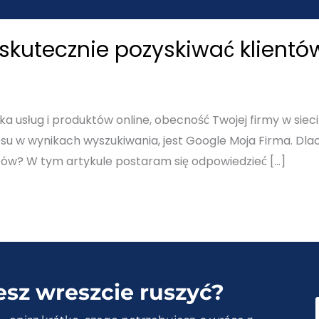
skutecznie pozyskiwać klientó
uka usług i produktów online, obecność Twojej firmy w sie
u w wynikach wyszukiwania, jest Google Moja Firma. Dlac
ntów? W tym artykule postaram się odpowiedzieć […]
esz wreszcie ruszyć?