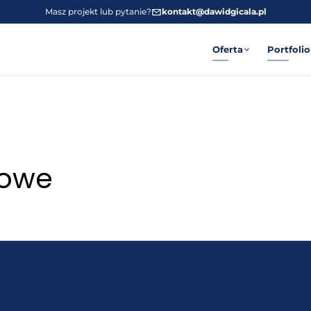
Masz projekt lub pytanie?
kontakt@dawidgicala.pl
Oferta
Portfolio
gowe