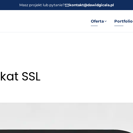
Masz projekt lub pytanie?
kontakt@dawidgicala.pl
Oferta
Portfolio
kat SSL