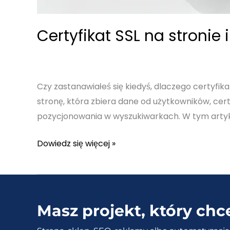
Certyfikat SSL na stronie
Czy zastanawiałeś się kiedyś, dlaczego certyfika
stronę, która zbiera dane od użytkowników, certy
pozycjonowania w wyszukiwarkach. W tym artykule
Certyfikat
Dowiedz się więcej »
SSL
na
stronie
internetowej
Masz projekt, który chc
–