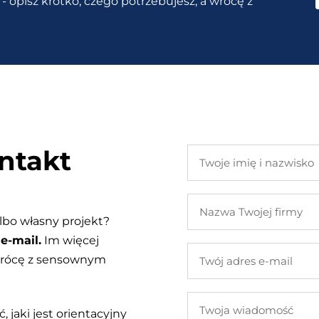
- opisz krótko, czego potrzebujesz, a wrócę z
ntakt
Twoje
imię
i
Nazwa
nazwisko
Twojej
lbo własny projekt?
firmy
e-mail.
Im więcej
Twój
 wrócę z sensownym
adres
e-
Twoja
mail
, jaki jest orientacyjny
wiadomość