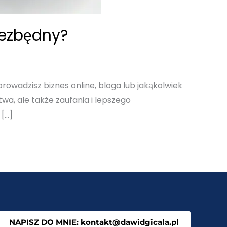
niezbędny?
prowadzisz biznes online, bloga lub jakąkolwiek
twa, ale także zaufania i lepszego
 […]
NAPISZ DO MNIE: kontakt@dawidgicala.pl