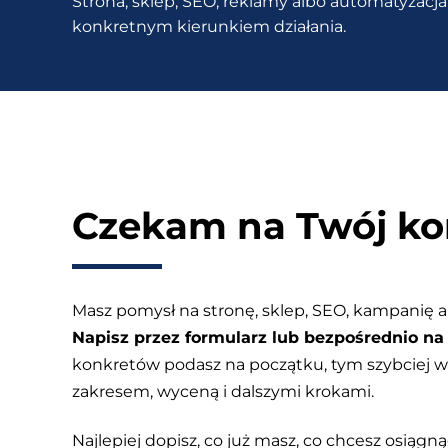
Strona, sklep, SEO, reklamy albo automatyzacja 
Dlaczego
konkretnym kierunkiem działania.
jest
niezbędny?
Czekam na Twój ko
Masz pomysł na stronę, sklep, SEO, kampanię a
Napisz przez formularz lub bezpośrednio na 
konkretów podasz na początku, tym szybciej
zakresem, wyceną i dalszymi krokami.
Najlepiej dopisz, co już masz, co chcesz osiągnąć