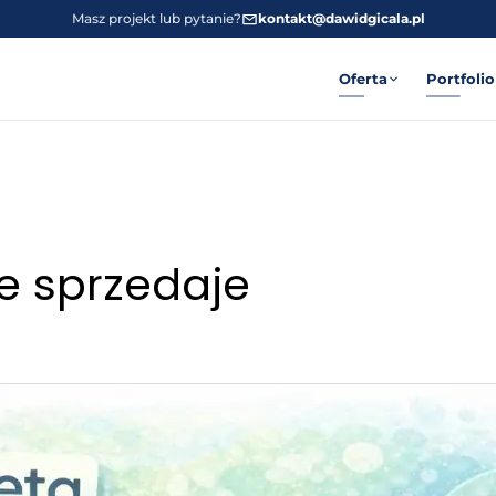
Masz projekt lub pytanie?
kontakt@dawidgicala.pl
Oferta
Portfolio
e sprzedaje