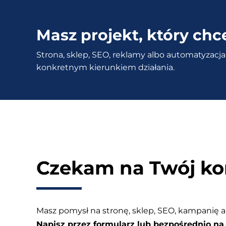
bez
efektów
Masz projekt, który chc
–
Strona, sklep, SEO, reklamy albo automatyzacja 
Dlaczego
konkretnym kierunkiem działania.
Facebook
Ads
nie
sprzedaje?
Czekam na Twój ko
Masz pomysł na stronę, sklep, SEO, kampanię a
Napisz przez formularz lub bezpośrednio na 