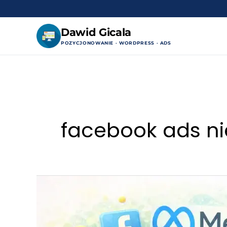
Dawid Gicala
POZYCJONOWANIE · WORDPRESS · ADS
Przejdź
do
treści
facebook ads ni