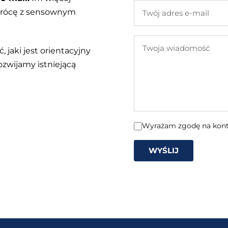
Twój
 wrócę z sensownym
adres
e-
Twoja
mail
, jaki jest orientacyjny
wiadomość
ozwijamy istniejącą
Wyrażam zgodę na konta
WYŚLIJ