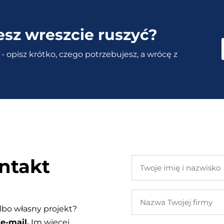
esz wreszcie ruszyć?
- opisz krótko, czego potrzebujesz, a wrócę z
ntakt
Twoje
imię
i
Nazwa
nazwisko
Twojej
lbo własny projekt?
firmy
e-mail.
Im więcej