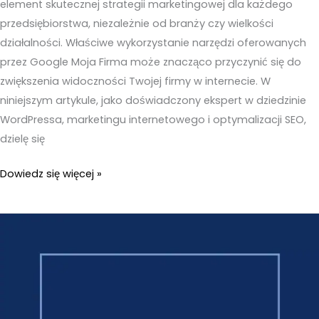
element skutecznej strategii marketingowej dla każdego
przedsiębiorstwa, niezależnie od branży czy wielkości
działalności. Właściwe wykorzystanie narzędzi oferowanych
przez Google Moja Firma może znacząco przyczynić się do
zwiększenia widoczności Twojej firmy w internecie. W
niniejszym artykule, jako doświadczony ekspert w dziedzinie
WordPressa, marketingu internetowego i optymalizacji SEO,
dzielę się
Pozycjonowanie
Dowiedz się więcej »
wizytówki
w
Google
–
6
prostych
rzeczy