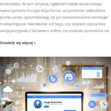
środowisku. W tym artykule, zgłębiam tajniki skutecznego
wykorzystania Google Moja Firma, od podstaw zakładania
profilu, przez optymalizację, aż po zaawansowane strategie
marketingowe. Niezależnie od tego, czy dopiero zaczynasz
swoją przygodę z biznesem online, czy szukasz sposobów na
Firma
Dowiedz się więcej »
w
Google
–
Jak
wykorzystać
Google
do
rozwoju
biznesu?