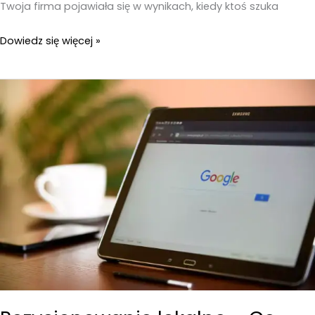
Twoja firma pojawiała się w wynikach, kiedy ktoś szuka
Czy
Dowiedz się więcej »
warto
inwestować
w
pozycjonowanie
lokalne?