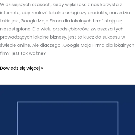
W dzisiejszych czasach, kiedy większość z nas korzysta z
internetu, aby znaleźć lokalne usługi czy produkty, narzędzia
takie jak „Google Moja Firma dla lokalnych firm” stają się
niezastąpione. Dla wielu przedsiębiorców, zwłaszcza tych
prowadzących lokalne biznesy, jest to klucz do sukcesu w
świecie online. Ale dlaczego „Google Moja Firma dla lokalnych
firm” jest tak ważne?
Zalety
Dowiedz się więcej »
korzystania
z
Google
Moja
Firma
dla
lokalnych
film