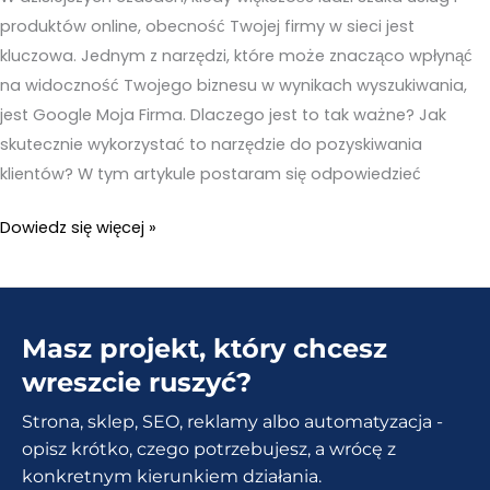
produktów online, obecność Twojej firmy w sieci jest
kluczowa. Jednym z narzędzi, które może znacząco wpłynąć
na widoczność Twojego biznesu w wynikach wyszukiwania,
jest Google Moja Firma. Dlaczego jest to tak ważne? Jak
skutecznie wykorzystać to narzędzie do pozyskiwania
klientów? W tym artykule postaram się odpowiedzieć
Google
Dowiedz się więcej »
Moja
Firma
–
Masz projekt, który chcesz
Jak
skutecznie
wreszcie ruszyć?
pozyskiwać
Strona, sklep, SEO, reklamy albo automatyzacja -
klientów?
opisz krótko, czego potrzebujesz, a wrócę z
konkretnym kierunkiem działania.