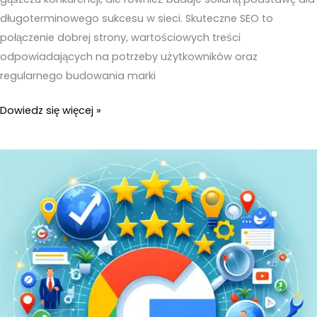
długoterminowego sukcesu w sieci. Skuteczne SEO to
połączenie dobrej strony, wartościowych treści
odpowiadających na potrzeby użytkowników oraz
regularnego budowania marki
Kompleksowe
Dowiedz się więcej »
pozycjonowanie
stron
internetowych
–
Blog
|
Social
Media
|
Google