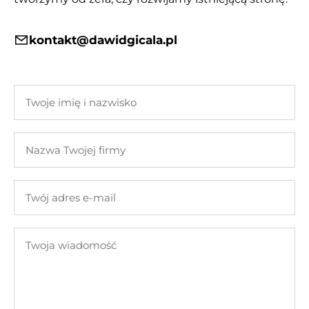
kontakt@dawidgicala.pl
Twoje
imię
i
Nazwa
nazwisko
Twojej
firmy
Twój
adres
e-
Twoja
mail
wiadomość