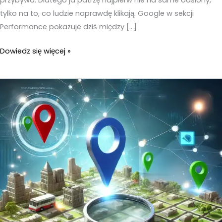
tylko na to, co ludzie naprawdę klikają. Google w sekcji
Performance pokazuje dziś między […]
Google
Dowiedz się więcej »
Moja
Firma
–
Co
klika
się
najczęściej
i
jak
to
wykorzystać
bez