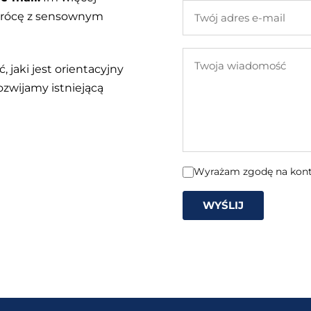
Twój
 wrócę z sensownym
adres
e-
Twoja
mail
, jaki jest orientacyjny
wiadomość
ozwijamy istniejącą
Wyrażam zgodę na konta
WYŚLIJ