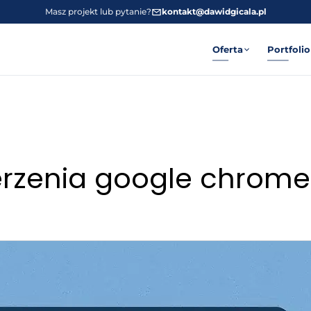
Masz projekt lub pytanie?
kontakt@dawidgicala.pl
Oferta
Portfolio
zerzenia google chrome