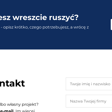
esz wreszcie ruszyć?
- opisz krótko, czego potrzebujesz, a wrócę z
ntakt
Twoje
imię
i
Nazwa
nazwisko
Twojej
lbo własny projekt?
firmy
e-mail.
Im więcej