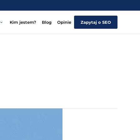
Kim jestem?
Blog
Opinie
Zapytaj o SEO