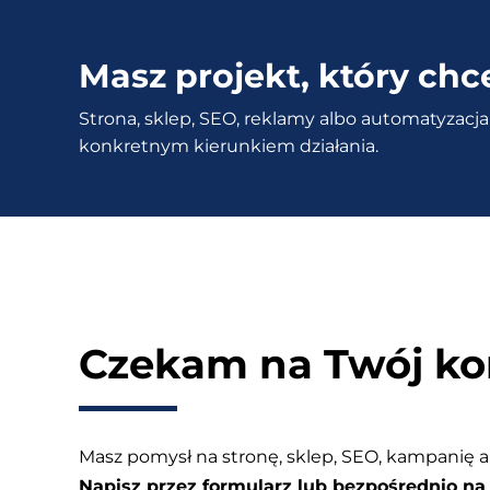
na
stronie
Masz projekt, który chc
1
Strona, sklep, SEO, reklamy albo automatyzacja 
kliknięciem?
konkretnym kierunkiem działania.
Rozszerzenie
What
Font
Czekam na Twój ko
Masz pomysł na stronę, sklep, SEO, kampanię a
Napisz przez formularz lub bezpośrednio na 