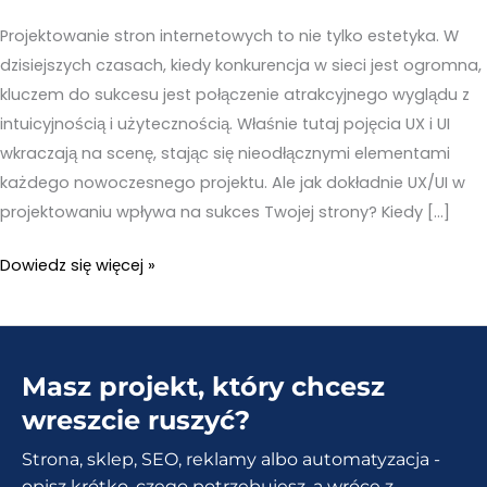
Projektowanie stron internetowych to nie tylko estetyka. W
dzisiejszych czasach, kiedy konkurencja w sieci jest ogromna,
kluczem do sukcesu jest połączenie atrakcyjnego wyglądu z
intuicyjnością i użytecznością. Właśnie tutaj pojęcia UX i UI
wkraczają na scenę, stając się nieodłącznymi elementami
każdego nowoczesnego projektu. Ale jak dokładnie UX/UI w
projektowaniu wpływa na sukces Twojej strony? Kiedy […]
UX/UI
Dowiedz się więcej »
w
projektowaniu
stron
Masz projekt, który chcesz
internetowych
wreszcie ruszyć?
Strona, sklep, SEO, reklamy albo automatyzacja -
opisz krótko, czego potrzebujesz, a wrócę z