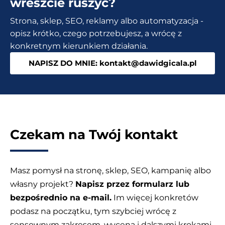
wreszcie ruszyć?
dodać
Strona, sklep, SEO, reklamy albo automatyzacja -
ją
opisz krótko, czego potrzebujesz, a wrócę z
za
konkretnym kierunkiem działania.
darmo?
NAPISZ DO MNIE: kontakt@dawidgicala.pl
Czekam na Twój kontakt
Masz pomysł na stronę, sklep, SEO, kampanię albo
własny projekt?
Napisz przez formularz lub
bezpośrednio na e-mail.
Im więcej konkretów
podasz na początku, tym szybciej wrócę z
sensownym zakresem, wyceną i dalszymi krokami.