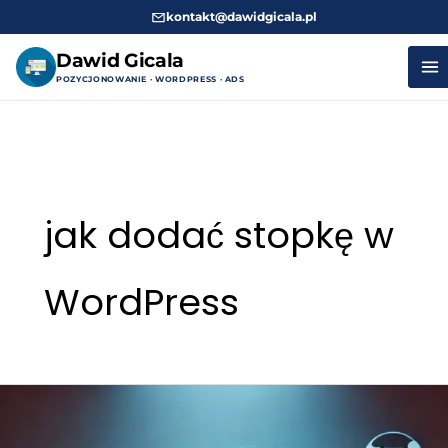
kontakt@dawidgicala.pl
Dawid Gicala
POZYCJONOWANIE · WORDPRESS · ADS
Przejdź
do
treści
jak dodać stopkę w
WordPress