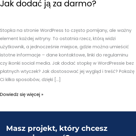
Jak dodać ją za darmo?
Stopka na stronie WordPress to często pomijany, ale ważny
element każdej witryny. To ostatnia rzecz, którą widzi
użytkownik, a jednocześnie miejsce, gdzie można umieścić
istotne informacje – dane kontaktowe, linki do regulaminu
czy ikonki social media. Jak dodać stopkę w WordPressie bez
płatnych wtyczek? Jak dostosować jej wygląd i treść? Pokażę
Ci kilka sposobów, dzięki […]
Stopka
Dowiedz się więcej »
na
stronie
WordPress
Masz projekt, który chcesz
–
Jak