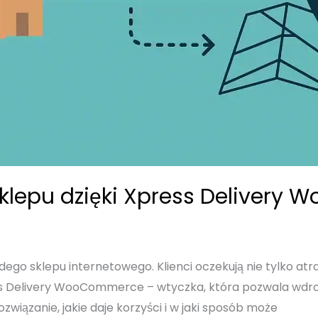
sklepu dzięki Xpress Deliver
go sklepu internetowego. Klienci oczekują nie tylko atra
s Delivery WooCommerce – wtyczka, która pozwala wdroż
rozwiązanie, jakie daje korzyści i w jaki sposób może