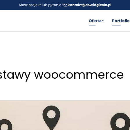
Masz projekt lub pytanie?
kontakt@dawidgicala.pl
Oferta
Portfolio
dostawy woocommerce