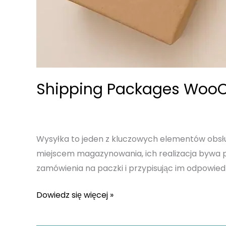
Shipping Packages WooC
Wysyłka to jeden z kluczowych elementów obsłu
miejscem magazynowania, ich realizacja bywa
zamówienia na paczki i przypisując im odpowiedn
Shipping
Dowiedz się więcej »
Packages
WooCommerce