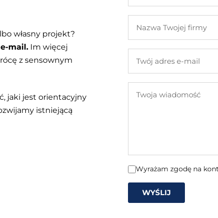
i
Nazwa
nazwisko
Twojej
lbo własny projekt?
firmy
e-mail.
Im więcej
Twój
 wrócę z sensownym
adres
e-
Twoja
mail
, jaki jest orientacyjny
wiadomość
ozwijamy istniejącą
Wyrażam zgodę na konta
WYŚLIJ