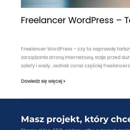
Freelancer WordPress – T
Freelancer WordPress – czy to naprawdę tańszy
zarządzania stroną internetową, staje przed d
zalety i wady. Jednak coraz częściej freelance
Freelancer
Dowiedz się więcej »
WordPress
–
Tańszy
i
Masz projekt, który chc
lepszy