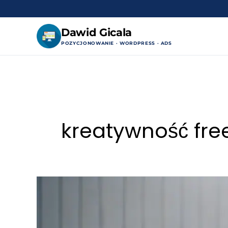
Dawid Gicala
POZYCJONOWANIE · WORDPRESS · ADS
Przejdź
do
treści
kreatywność fre