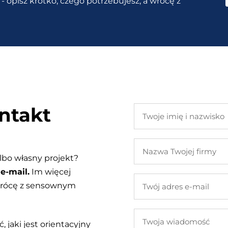
- opisz krótko, czego potrzebujesz, a wrócę z
ntakt
Twoje
imię
i
Nazwa
nazwisko
Twojej
lbo własny projekt?
firmy
e-mail.
Im więcej
Twój
 wrócę z sensownym
adres
e-
Twoja
mail
, jaki jest orientacyjny
wiadomość