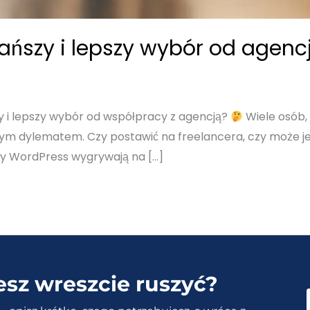
ańszy i lepszy wybór od agencj
 i lepszy wybór od współpracy z agencją?
Wiele osób, 
użym dylematem. Czy postawić na freelancera, czy może j
rzy WordPress wygrywają na […]
esz wreszcie ruszyć?