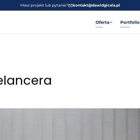
Masz projekt lub pytanie?
kontakt@dawidgicala.pl
Oferta
Portfolio
elancera