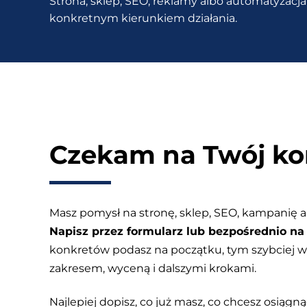
Strona, sklep, SEO, reklamy albo automatyzacja 
wybór
konkretnym kierunkiem działania.
od
agencji?
Czekam na Twój ko
Masz pomysł na stronę, sklep, SEO, kampanię a
Napisz przez formularz lub bezpośrednio na 
konkretów podasz na początku, tym szybciej
zakresem, wyceną i dalszymi krokami.
Najlepiej dopisz, co już masz, co chcesz osiągnąć