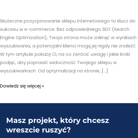
Skuteczne pozycjonowanie sklepu internetowego to klucz do
sukcesu w e-commerce. Bez odpowiedniego SEO (Search
Engine Optimization), Twoja strona może zniknąć w wynikach
wyszukiwania, a potencjalni klienci mogą jej nigdy nie znaleźć.
W tym artykule pokażę Ci, na co zwrócić uwagę i jakie kroki
podjąć, aby poprawić widoczność Twojego sklepu w
wyszukiwarkach. Od optymalizacji na stronie, […]
Sklep
Dowiedz się więcej »
internetowy
pozycjonowanie
–
Masz projekt, który chcesz
Na
co
wreszcie ruszyć?
zwrócić