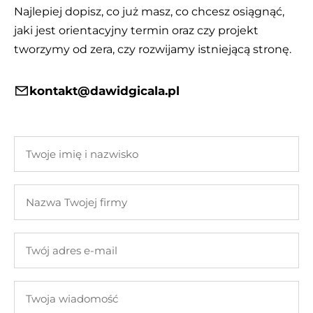
Najlepiej dopisz, co już masz, co chcesz osiągnąć,
jaki jest orientacyjny termin oraz czy projekt
tworzymy od zera, czy rozwijamy istniejącą stronę.
kontakt@dawidgicala.pl
Twoje
imię
i
Nazwa
nazwisko
Twojej
firmy
Twój
adres
e-
Twoja
mail
wiadomość