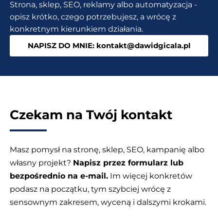
Strona, sklep, SEO, reklamy albo automatyzacja -
uwagę?
opisz krótko, czego potrzebujesz, a wrócę z
Co
konkretnym kierunkiem działania.
musisz
NAPISZ DO MNIE: kontakt@dawidgicala.pl
zrobić?
Czekam na Twój kontakt
Masz pomysł na stronę, sklep, SEO, kampanię albo
własny projekt?
Napisz przez formularz lub
bezpośrednio na e-mail.
Im więcej konkretów
podasz na początku, tym szybciej wrócę z
sensownym zakresem, wyceną i dalszymi krokami.