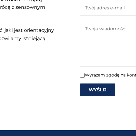
Twój
 wrócę z sensownym
adres
e-
Twoja
mail
, jaki jest orientacyjny
wiadomość
ozwijamy istniejącą
Wyrażam zgodę na konta
WYŚLIJ