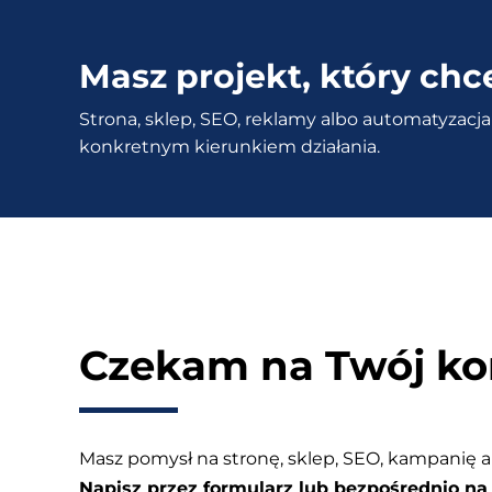
Jak
ustawić
Masz projekt, który chc
miniaturkę
Strona, sklep, SEO, reklamy albo automatyzacja 
na
konkretnym kierunkiem działania.
stronie
WP?
Czekam na Twój ko
Masz pomysł na stronę, sklep, SEO, kampanię a
Napisz przez formularz lub bezpośrednio na 