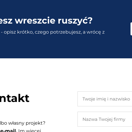
esz wreszcie ruszyć?
- opisz krótko, czego potrzebujesz, a wrócę z
ntakt
Twoje
imię
i
Nazwa
nazwisko
Twojej
lbo własny projekt?
firmy
e-mail.
Im więcej