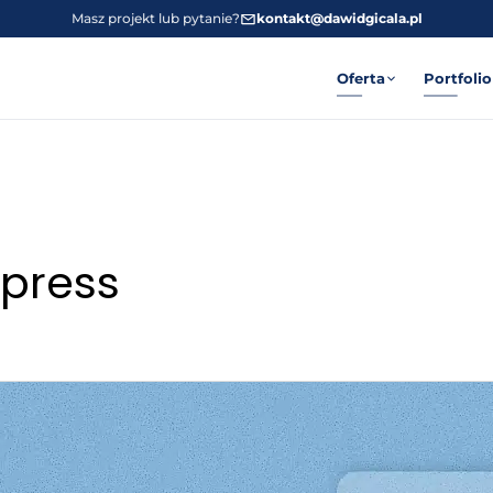
Masz projekt lub pytanie?
kontakt@dawidgicala.pl
Oferta
Portfolio
press