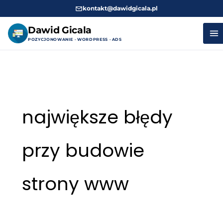
kontakt@dawidgicala.pl
Dawid Gicala
POZYCJONOWANIE · WORDPRESS · ADS
Przejdź
do
treści
największe błędy
przy budowie
strony www