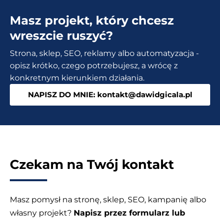
budowie
Masz projekt, który chcesz
strony
www
wreszcie ruszyć?
–
Strona, sklep, SEO, reklamy albo automatyzacja -
Popraw
opisz krótko, czego potrzebujesz, a wrócę z
je
konkretnym kierunkiem działania.
teraz!
NAPISZ DO MNIE: kontakt@dawidgicala.pl
Czekam na Twój kontakt
Masz pomysł na stronę, sklep, SEO, kampanię albo
własny projekt?
Napisz przez formularz lub