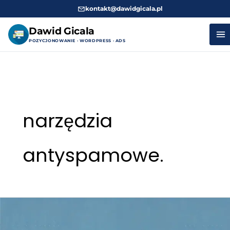
kontakt@dawidgicala.pl
Dawid Gicala
POZYCJONOWANIE · WORDPRESS · ADS
Przejdź
do
treści
narzędzia
antyspamowe.