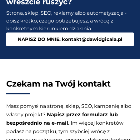
wreszcie ruszyć?
internetowej?
Strona, sklep, SEO, reklamy albo automatyzacja -
opisz krótko, czego potrzebujesz, a wrócę z
konkretnym kierunkiem działania.
NAPISZ DO MNIE: kontakt@dawidgicala.pl
Czekam na Twój kontakt
Masz pomysł na stronę, sklep, SEO, kampanię albo
własny projekt?
Napisz przez formularz lub
bezpośrednio na e-mail.
Im więcej konkretów
podasz na początku, tym szybciej wrócę z
sensownym zakresem, wyceną i dalszymi krokami.