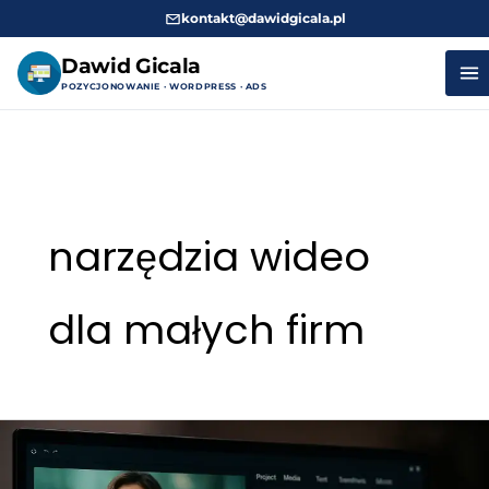
kontakt@dawidgicala.pl
Dawid Gicala
POZYCJONOWANIE · WORDPRESS · ADS
Przejdź
do
treści
narzędzia wideo
dla małych firm