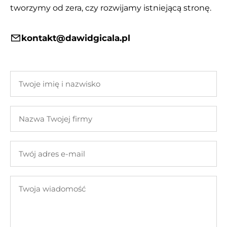
tworzymy od zera, czy rozwijamy istniejącą stronę.
kontakt@dawidgicala.pl
Twoje
imię
i
Nazwa
nazwisko
Twojej
firmy
Twój
adres
e-
Twoja
mail
wiadomość