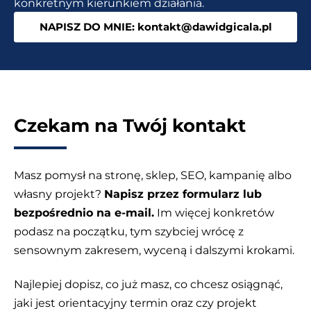
konkretnym kierunkiem działania.
oparte
NAPISZ DO MNIE: kontakt@dawidgicala.pl
na
AI
Czekam na Twój kontakt
Masz pomysł na stronę, sklep, SEO, kampanię albo
własny projekt?
Napisz przez formularz lub
bezpośrednio na e-mail.
Im więcej konkretów
podasz na początku, tym szybciej wrócę z
sensownym zakresem, wyceną i dalszymi krokami.
Najlepiej dopisz, co już masz, co chcesz osiągnąć,
jaki jest orientacyjny termin oraz czy projekt