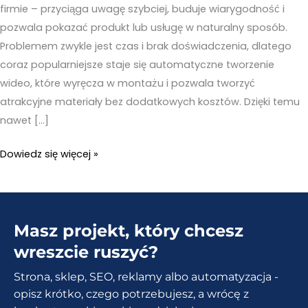
firmie – przyciąga uwagę szybciej, buduje wiarygodność i
pozwala pokazać produkt lub usługę w naturalny sposób.
Problemem zwykle jest czas i brak doświadczenia, dlatego
coraz popularniejsze staje się automatyczne tworzenie
wideo, które wyręcza w montażu i pozwala tworzyć
atrakcyjne materiały bez dodatkowych kosztów. Dzięki temu
nawet […]
Automatyczne
Dowiedz się więcej »
tworzenie
wideo
dla
Masz projekt, który chcesz
małych
firm
wreszcie ruszyć?
–
Strona, sklep, SEO, reklamy albo automatyzacja -
Proste
opisz krótko, czego potrzebujesz, a wrócę z
rozwiązania