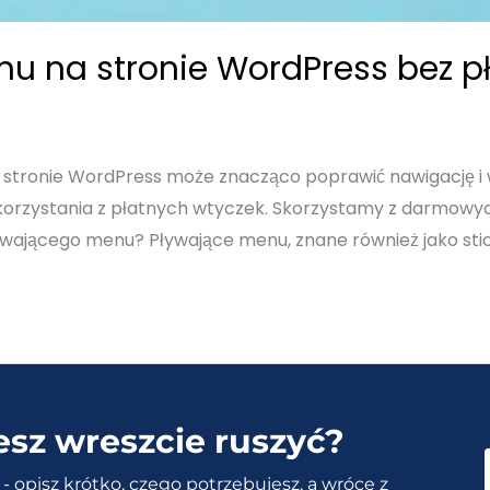
u na stronie WordPress bez p
stronie WordPress może znacząco poprawić nawigację i w
orzystania z płatnych wtyczek. Skorzystamy z darmowyc
ywającego menu? Pływające menu, znane również jako sti
esz wreszcie ruszyć?
- opisz krótko, czego potrzebujesz, a wrócę z