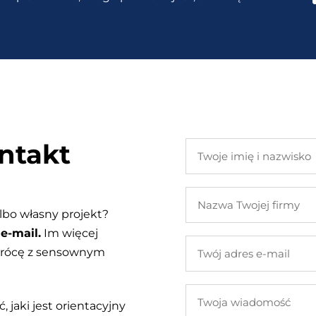
ntakt
Twoje
imię
i
Nazwa
nazwisko
Twojej
lbo własny projekt?
firmy
e-mail.
Im więcej
Twój
 wrócę z sensownym
adres
e-
Twoja
mail
, jaki jest orientacyjny
wiadomość