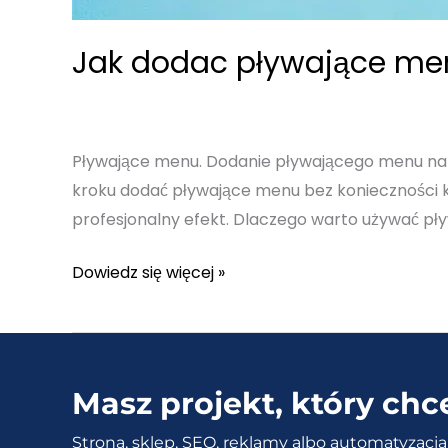
Jak dodac pływające men
Pływające menu. Dodanie pływającego menu na 
kroku dodać pływające menu bez konieczności k
profesjonalny efekt. Dlaczego warto używać pł
Jak
Dowiedz się więcej »
dodac
pływające
menu
na
Masz projekt, który chc
stronie
Strona, sklep, SEO, reklamy albo automatyzacja 
WordPress