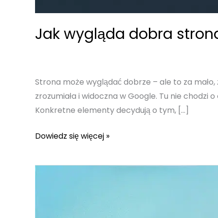
Jak wygląda dobra stron
Strona może wyglądać dobrze – ale to za mało, ż
zrozumiała i widoczna w Google. Tu nie chodzi o e
Konkretne elementy decydują o tym, […]
Jak
Dowiedz się więcej »
wygląda
dobra
strona
internetowa
w