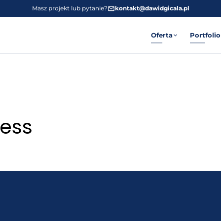
Masz projekt lub pytanie?
kontakt@dawidgicala.pl
Oferta
Portfolio
ess