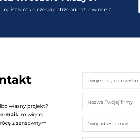
- opisz krótko, czego potrzebujesz, a wrócę z
ntakt
Twoje
imię
i
Nazwa
nazwisko
Twojej
lbo własny projekt?
firmy
e-mail.
Im więcej
Twój
 wrócę z sensownym
adres
e-