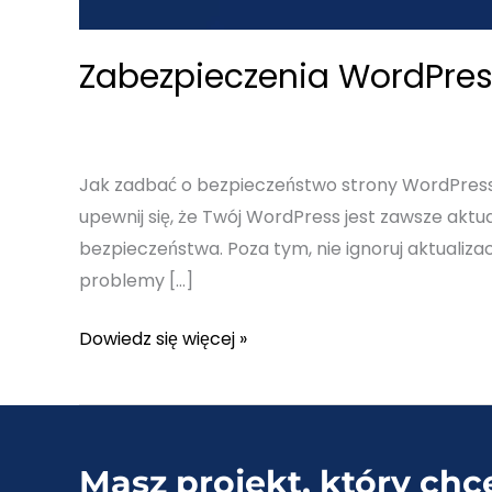
Zabezpieczenia WordPres
Jak zadbać o bezpieczeństwo strony WordPress?
upewnij się, że Twój WordPress jest zawsze aktua
bezpieczeństwa. Poza tym, nie ignoruj aktualiza
problemy […]
Zabezpieczenia
Dowiedz się więcej »
WordPress
–
5
najlepszych
Masz projekt, który chc