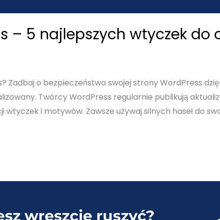
s – 5 najlepszych wtyczek do 
 Zadbaj o bezpieczeństwo swojej strony WordPress dzięk
lizowany. Twórcy WordPress regularnie publikują aktualiza
cji wtyczek i motywów. Zawsze używaj silnych haseł do sw
esz wreszcie ruszyć?