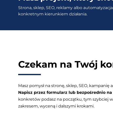
wtyczek
Strona, sklep, SEO, reklamy albo automatyzacja 
do
konkretnym kierunkiem działania.
ochrony
Czekam na Twój ko
Masz pomysł na stronę, sklep, SEO, kampanię a
Napisz przez formularz lub bezpośrednio na 
konkretów podasz na początku, tym szybciej
zakresem, wyceną i dalszymi krokami.