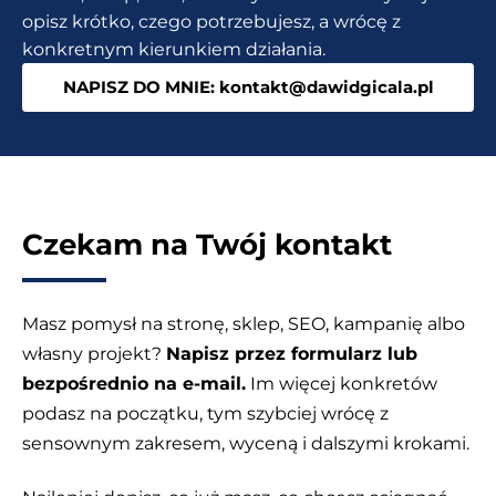
zwroty
opisz krótko, czego potrzebujesz, a wrócę z
w
konkretnym kierunkiem działania.
sklepie
NAPISZ DO MNIE: kontakt@dawidgicala.pl
Czekam na Twój kontakt
Masz pomysł na stronę, sklep, SEO, kampanię albo
własny projekt?
Napisz przez formularz lub
bezpośrednio na e-mail.
Im więcej konkretów
podasz na początku, tym szybciej wrócę z
sensownym zakresem, wyceną i dalszymi krokami.