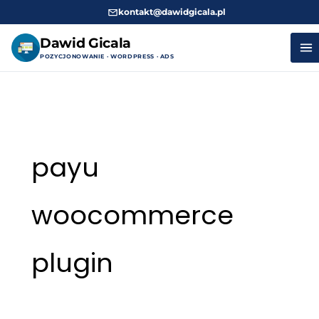
kontakt@dawidgicala.pl
Dawid Gicala
POZYCJONOWANIE · WORDPRESS · ADS
Przejdź
do
treści
payu
woocommerce
plugin