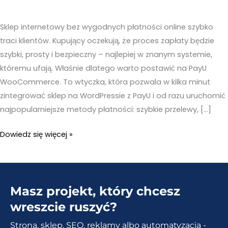
Sklep internetowy bez wygodnych płatności online szybko
traci klientów. Kupujący oczekują, że proces zapłaty będzie
szybki, prosty i bezpieczny – najlepiej w znanym systemie,
któremu ufają. Właśnie dlatego warto postawić na PayU
WooCommerce. To wtyczka, która pozwala w kilka minut
zintegrować sklep na WordPressie z PayU i od razu uruchomić
najpopularniejsze metody płatności: szybkie przelewy, […]
PayU
Dowiedz się więcej »
WooCommerce
–
Bezpieczne
Masz projekt, który chcesz
transakcje
i
wreszcie ruszyć?
szybkie
Strona, sklep, SEO, reklamy albo automatyzacja -