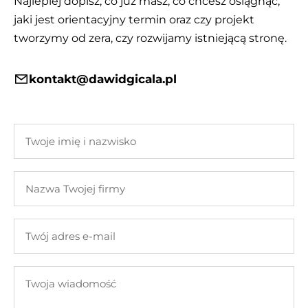
Najlepiej dopisz, co już masz, co chcesz osiągnąć,
jaki jest orientacyjny termin oraz czy projekt
tworzymy od zera, czy rozwijamy istniejącą stronę.
kontakt@dawidgicala.pl
Twoje
imię
i
Nazwa
nazwisko
Twojej
firmy
Twój
adres
e-
Twoja
mail
wiadomość