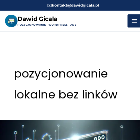
kontakt@dawidgicala.pl
Dawid Gicala
POZYCJONOWANIE · WORDPRESS · ADS
Przejdź
do
treści
pozycjonowanie
lokalne bez linków