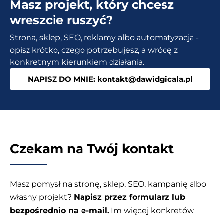
Masz projekt, który chcesz
Czy
można
wreszcie ruszyć?
osiągnąć
Strona, sklep, SEO, reklamy albo automatyzacja -
top
opisz krótko, czego potrzebujesz, a wrócę z
10
konkretnym kierunkiem działania.
bez
NAPISZ DO MNIE: kontakt@dawidgicala.pl
link
buildingu?
Czekam na Twój kontakt
Masz pomysł na stronę, sklep, SEO, kampanię albo
własny projekt?
Napisz przez formularz lub
bezpośrednio na e-mail.
Im więcej konkretów