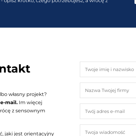
- opisz krótko, czego potrzebujesz, a wrócę z
ntakt
Twoje
imię
i
Nazwa
nazwisko
Twojej
lbo własny projekt?
firmy
e-mail.
Im więcej
Twój
 wrócę z sensownym
adres
e-
Twoja
mail
, jaki jest orientacyjny
wiadomość