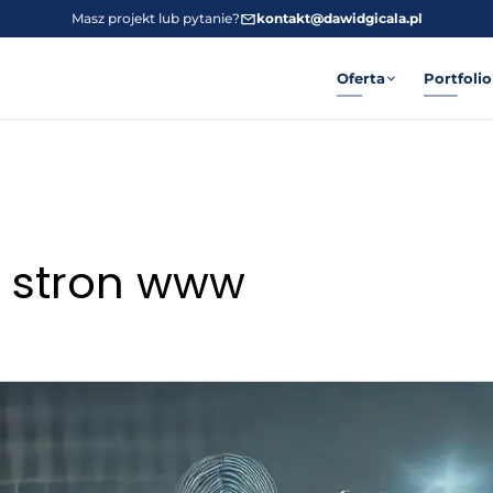
Masz projekt lub pytanie?
kontakt@dawidgicala.pl
Oferta
Portfolio
 stron www