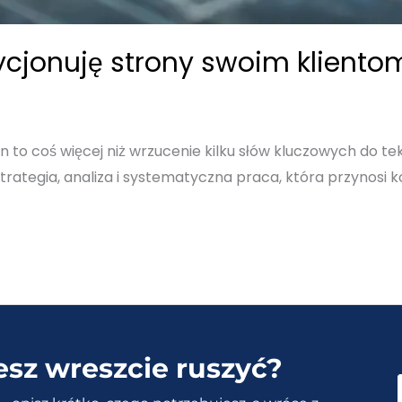
ycjonuję strony swoim kliento
to coś więcej niż wrzucenie kilku słów kluczowych do tekstu
strategia, analiza i systematyczna praca, która przynosi ko
esz wreszcie ruszyć?