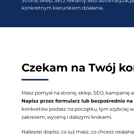
Strona, sklep, SEO, reklamy albo automatyzacja 
swoim
konkretnym kierunkiem działania.
klientom?
Czekam na Twój ko
Masz pomysł na stronę, sklep, SEO, kampanię a
Napisz przez formularz lub bezpośrednio na 
konkretów podasz na początku, tym szybciej
zakresem, wyceną i dalszymi krokami.
Najlepiej dopisz, co już masz, co chcesz osiągnąć