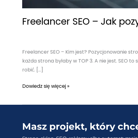
Freelancer SEO – Jak poz
Freelancer SEO – Kim jest? Pozycjonowanie stron 
każda strona byłaby w TOP 3. A nie jest. SEO to 
robić. […]
Freelancer
Dowiedz się więcej »
SEO
–
Jak
pozycjonuję
Masz projekt, który chc
strony