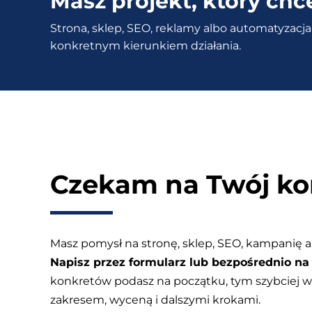
Masz projekt, który chc
do
Strona, sklep, SEO, reklamy albo automatyzacja 
ciasteczek
konkretnym kierunkiem działania.
|
Consent
mode
Google
v2
Czekam na Twój ko
Masz pomysł na stronę, sklep, SEO, kampanię a
Napisz przez formularz lub bezpośrednio na 
konkretów podasz na początku, tym szybciej
zakresem, wyceną i dalszymi krokami.