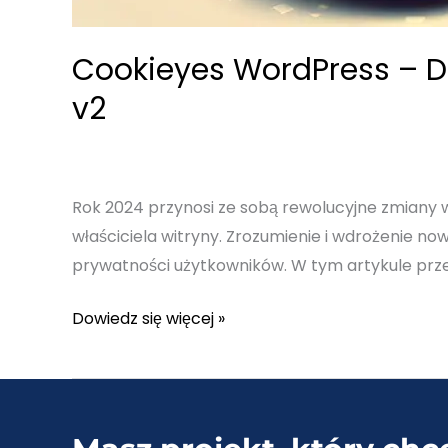
Cookieyes WordPress – 
v2
Rok 2024 przynosi ze sobą rewolucyjne zmiany 
właściciela witryny. Zrozumienie i wdrożenie no
prywatności użytkowników. W tym artykule prz
Cookieyes
Dowiedz się więcej »
WordPress
–
Darmowa
wtyczka