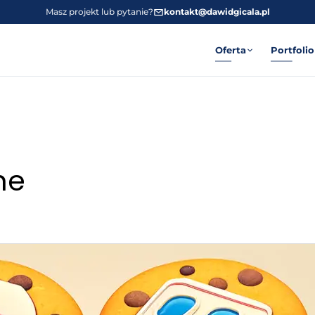
Masz projekt lub pytanie?
kontakt@dawidgicala.pl
Oferta
Portfolio
ne