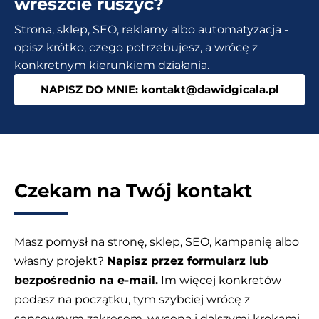
wreszcie ruszyć?
AI
Strona, sklep, SEO, reklamy albo automatyzacja -
dla
opisz krótko, czego potrzebujesz, a wrócę z
Twojej
konkretnym kierunkiem działania.
firmy
NAPISZ DO MNIE: kontakt@dawidgicala.pl
Czekam na Twój kontakt
Masz pomysł na stronę, sklep, SEO, kampanię albo
własny projekt?
Napisz przez formularz lub
bezpośrednio na e-mail.
Im więcej konkretów
podasz na początku, tym szybciej wrócę z
sensownym zakresem, wyceną i dalszymi krokami.