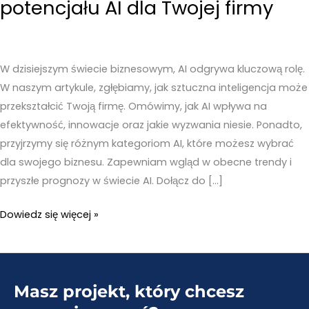
potencjału AI dla Twojej firmy
W dzisiejszym świecie biznesowym, AI odgrywa kluczową rolę.
W naszym artykule, zgłębiamy, jak sztuczna inteligencja może
przekształcić Twoją firmę. Omówimy, jak AI wpływa na
efektywność, innowacje oraz jakie wyzwania niesie. Ponadto,
przyjrzymy się różnym kategoriom AI, które możesz wybrać
dla swojego biznesu. Zapewniam wgląd w obecne trendy i
przyszłe prognozy w świecie AI. Dołącz do […]
AI
Dowiedz się więcej »
w
biznesie
–
Masz projekt, który chcesz
Odkrywanie
potencjału