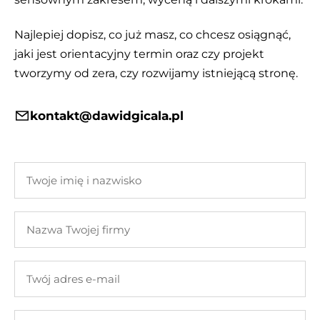
Najlepiej dopisz, co już masz, co chcesz osiągnąć,
jaki jest orientacyjny termin oraz czy projekt
tworzymy od zera, czy rozwijamy istniejącą stronę.
kontakt@dawidgicala.pl
Twoje
imię
i
Nazwa
nazwisko
Twojej
firmy
Twój
adres
e-
Twoja