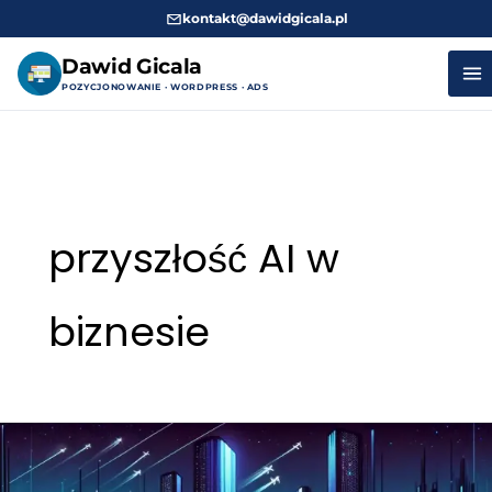
kontakt@dawidgicala.pl
Dawid Gicala
POZYCJONOWANIE · WORDPRESS · ADS
Przejdź
do
treści
przyszłość AI w
biznesie