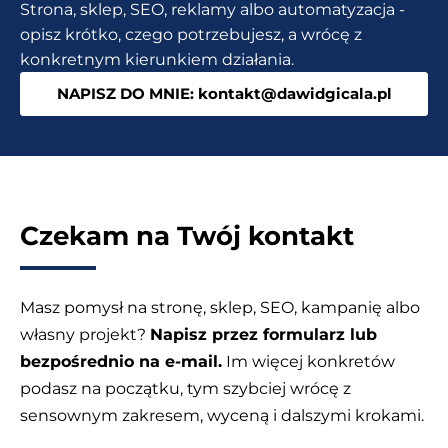
Strona, sklep, SEO, reklamy albo automatyzacja -
Darmowe
opisz krótko, czego potrzebujesz, a wrócę z
narzędzia
konkretnym kierunkiem działania.
NAPISZ DO MNIE: kontakt@dawidgicala.pl
Czekam na Twój kontakt
Masz pomysł na stronę, sklep, SEO, kampanię albo
własny projekt?
Napisz przez formularz lub
bezpośrednio na e-mail.
Im więcej konkretów
podasz na początku, tym szybciej wrócę z
sensownym zakresem, wyceną i dalszymi krokami.