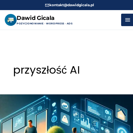
kontakt@dawidgicala.pl
Dawid Gicala
POZYCJONOWANIE · WORDPRESS · ADS
Przejdź
do
treści
przyszłość AI