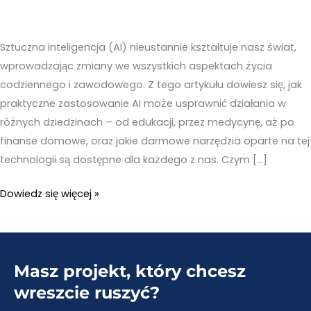
Sztuczna inteligencja (AI) nieustannie kształtuje nasz świat,
wprowadzając zmiany we wszystkich aspektach życia
codziennego i zawodowego. Z tego artykułu dowiesz się, jak
praktyczne zastosowanie AI może usprawnić działania w
różnych dziedzinach – od edukacji, przez medycynę, aż po
finanse domowe, oraz jakie darmowe narzędzia oparte na tej
technologii są dostępne dla każdego z nas. Czym […]
Zastosowanie
Dowiedz się więcej »
sztucznej
inteligencji
–
Masz projekt, który chcesz
Praktyczne
przykłady
wreszcie ruszyć?
|