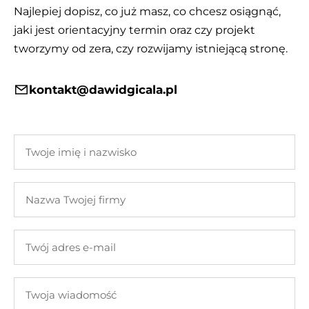
Najlepiej dopisz, co już masz, co chcesz osiągnąć,
jaki jest orientacyjny termin oraz czy projekt
tworzymy od zera, czy rozwijamy istniejącą stronę.
kontakt@dawidgicala.pl
Twoje
imię
i
Nazwa
nazwisko
Twojej
firmy
Twój
adres
e-
Twoja
mail
wiadomość