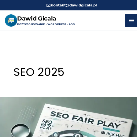
kontakt@dawidgicala.pl
Dawid Gicala
POZYCJONOWANIE · WORDPRESS · ADS
Przejdź
do
treści
SEO 2025