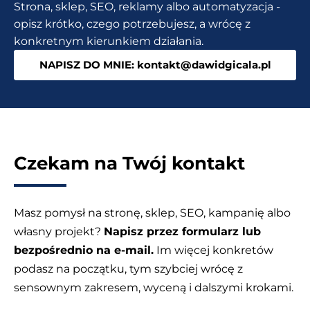
Strona, sklep, SEO, reklamy albo automatyzacja -
zasady
opisz krótko, czego potrzebujesz, a wrócę z
fair
konkretnym kierunkiem działania.
play?
NAPISZ DO MNIE: kontakt@dawidgicala.pl
Czekam na Twój kontakt
Masz pomysł na stronę, sklep, SEO, kampanię albo
własny projekt?
Napisz przez formularz lub
bezpośrednio na e-mail.
Im więcej konkretów
podasz na początku, tym szybciej wrócę z
sensownym zakresem, wyceną i dalszymi krokami.