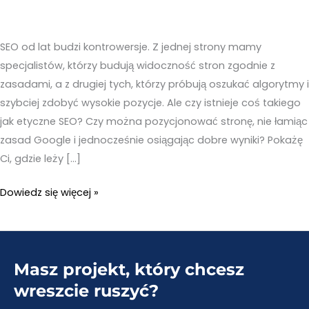
SEO od lat budzi kontrowersje. Z jednej strony mamy
specjalistów, którzy budują widoczność stron zgodnie z
zasadami, a z drugiej tych, którzy próbują oszukać algorytmy i
szybciej zdobyć wysokie pozycje. Ale czy istnieje coś takiego
jak etyczne SEO? Czy można pozycjonować stronę, nie łamiąc
zasad Google i jednocześnie osiągając dobre wyniki? Pokażę
Ci, gdzie leży […]
Czy
Dowiedz się więcej »
istnieje
etyczne
SEO?
Masz projekt, który chcesz
Jak
pozycjonować,
wreszcie ruszyć?
szanując