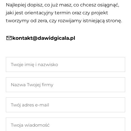
Najlepiej dopisz, co już masz, co chcesz osiągnąć,
jaki jest orientacyjny termin oraz czy projekt
tworzymy od zera, czy rozwijamy istniejącą stronę.
kontakt@dawidgicala.pl
Twoje
imię
i
Nazwa
nazwisko
Twojej
firmy
Twój
adres
e-
Twoja
mail
wiadomość