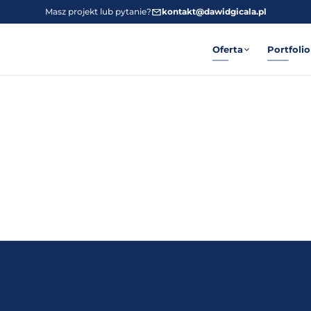
Masz projekt lub pytanie?
kontakt@dawidgicala.pl
Oferta
Portfolio