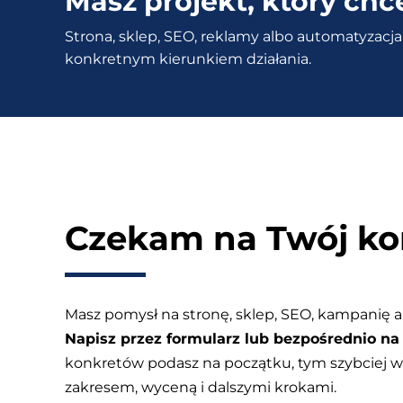
Masz projekt, który chc
i
Strona, sklep, SEO, reklamy albo automatyzacja 
sklepów
konkretnym kierunkiem działania.
internetowych
Jak
wybrać
odpowiedni
hosting
dla
swojej
Czekam na Twój ko
strony?
Masz pomysł na stronę, sklep, SEO, kampanię a
Napisz przez formularz lub bezpośrednio na 
konkretów podasz na początku, tym szybciej
zakresem, wyceną i dalszymi krokami.