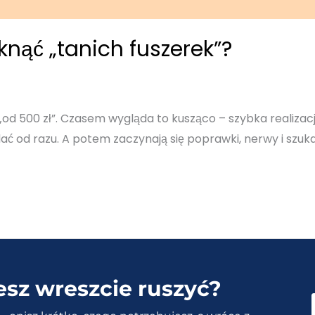
knąć „tanich fuszerek”?
„od 500 zł”. Czasem wygląda to kusząco – szybka realizac
dać od razu. A potem zaczynają się poprawki, nerwy i szuka
esz wreszcie ruszyć?