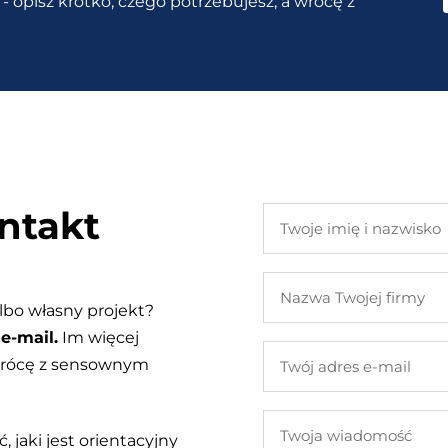
- opisz krótko, czego potrzebujesz, a wrócę z
ntakt
Twoje
imię
i
Nazwa
nazwisko
Twojej
lbo własny projekt?
firmy
e-mail.
Im więcej
Twój
 wrócę z sensownym
adres
e-
Twoja
mail
, jaki jest orientacyjny
wiadomość