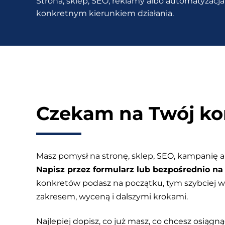
Strona, sklep, SEO, reklamy albo automatyzacja 
fuszerek”?
konkretnym kierunkiem działania.
Czekam na Twój ko
Masz pomysł na stronę, sklep, SEO, kampanię a
Napisz przez formularz lub bezpośrednio na 
konkretów podasz na początku, tym szybciej
zakresem, wyceną i dalszymi krokami.
Najlepiej dopisz, co już masz, co chcesz osiągnąć