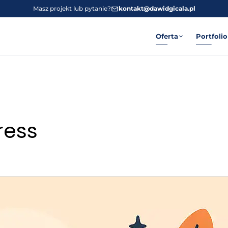
Masz projekt lub pytanie?
kontakt@dawidgicala.pl
Oferta
Portfolio
ress