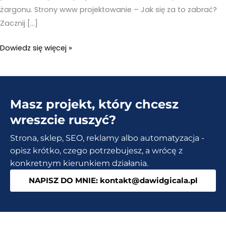
żargonu. Strony www projektowanie – Jak się za to zabrać?
Zacznij […]
Jak
Dowiedz się więcej »
wygląda
proces
strony
Masz projekt, który chcesz
www
projektowanie
wreszcie ruszyć?
od
Strona, sklep, SEO, reklamy albo automatyzacja -
A
opisz krótko, czego potrzebujesz, a wrócę z
do
konkretnym kierunkiem działania.
Z?
NAPISZ DO MNIE: kontakt@dawidgicala.pl