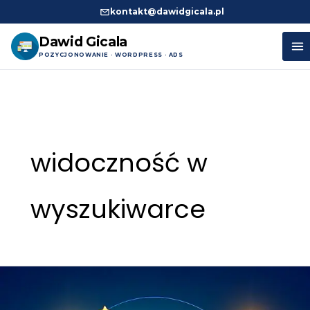
kontakt@dawidgicala.pl
Dawid Gicala
POZYCJONOWANIE · WORDPRESS · ADS
Przejdź
do
treści
widoczność w
wyszukiwarce