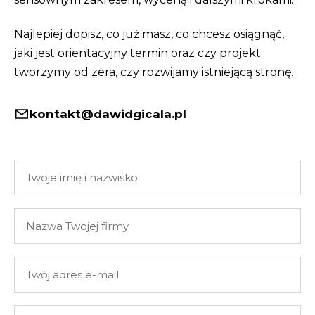
Najlepiej dopisz, co już masz, co chcesz osiągnąć,
jaki jest orientacyjny termin oraz czy projekt
tworzymy od zera, czy rozwijamy istniejącą stronę.
kontakt@dawidgicala.pl
Twoje
imię
i
Nazwa
nazwisko
Twojej
firmy
Twój
adres
e-
Twoja