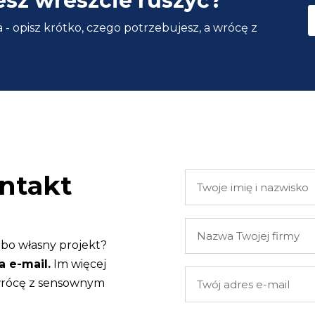
esz wreszcie ruszyć?
 - opisz krótko, czego potrzebujesz, a wrócę z
ntakt
Twoje
imię
i
Nazwa
nazwisko
Twojej
lbo własny projekt?
firmy
a e-mail.
Im więcej
Twój
 wrócę z sensownym
adres
e-