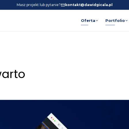
Masz projekt lub pytanie?
kontakt@dawidgicala.pl
Oferta
Portfolio
warto