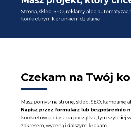
Masz projekt, który chc
co
Strona, sklep, SEO, reklamy albo automatyzacja
zwrócić
konkretnym kierunkiem działania.
uwagę?
Czekam na Twój ko
Masz pomysł na stronę, sklep, SEO, kampanię a
Napisz przez formularz lub bezpośrednio n
konkretów podasz na początku, tym szybciej
zakresem, wyceną i dalszymi krokami.