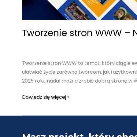
Tworzenie stron WWW – 
Tworzenie stron WWW to temat, który ciągle ewol
ułatwiać życie zarówno twórcom, jak i użytkown
2025 roku nadal można zrobić dobrą stronę w W
Tworzenie
Dowiedz się więcej »
stron
WWW
–
Na