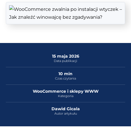
15 maja 2026
Data publikacji
10 min
Czas czytania
WooCommerce i sklepy WWW
Kategoria
Dawid Gicala
Autor artykułu