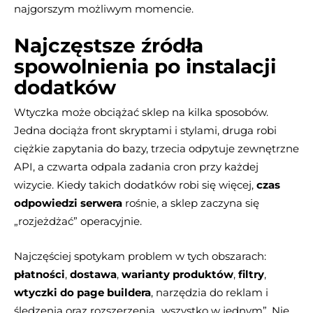
najgorszym możliwym momencie.
Najczęstsze źródła
spowolnienia po instalacji
dodatków
Wtyczka może obciążać sklep na kilka sposobów.
Jedna dociąża front skryptami i stylami, druga robi
ciężkie zapytania do bazy, trzecia odpytuje zewnętrzne
API, a czwarta odpala zadania cron przy każdej
wizycie. Kiedy takich dodatków robi się więcej,
czas
odpowiedzi serwera
rośnie, a sklep zaczyna się
„rozjeżdżać” operacyjnie.
Najczęściej spotykam problem w tych obszarach:
płatności
,
dostawa
,
warianty produktów
,
filtry
,
wtyczki do page buildera
, narzędzia do reklam i
śledzenia oraz rozszerzenia „wszystko w jednym”. Nie