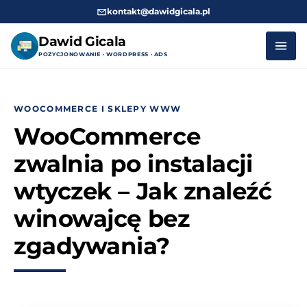
kontakt@dawidgicala.pl
Dawid Gicala
POZYCJONOWANIE · WORDPRESS · ADS
Przejdź
do
WOOCOMMERCE I SKLEPY WWW
treści
WooCommerce
zwalnia po instalacji
wtyczek – Jak znaleźć
winowajcę bez
zgadywania?