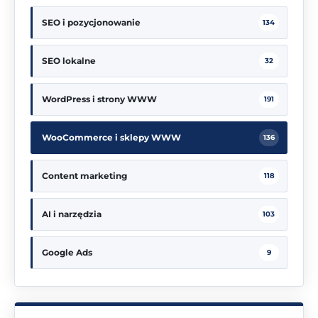
SEO i pozycjonowanie
134
SEO lokalne
32
WordPress i strony WWW
191
WooCommerce i sklepy WWW
136
Content marketing
118
AI i narzędzia
103
Google Ads
9