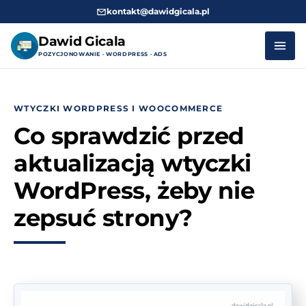
kontakt@dawidgicala.pl
Dawid Gicala
POZYCJONOWANIE · WORDPRESS · ADS
Przejdź
do
WTYCZKI WORDPRESS I WOOCOMMERCE
treści
Co sprawdzić przed
aktualizacją wtyczki
WordPress, żeby nie
zepsuć strony?