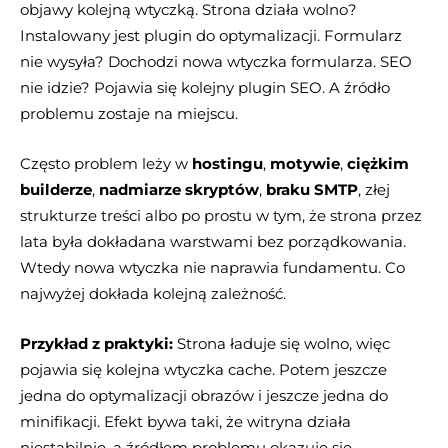
objawy kolejną wtyczką. Strona działa wolno?
Instalowany jest plugin do optymalizacji. Formularz
nie wysyła? Dochodzi nowa wtyczka formularza. SEO
nie idzie? Pojawia się kolejny plugin SEO. A źródło
problemu zostaje na miejscu.
Często problem leży w
hostingu
,
motywie
,
ciężkim
builderze
,
nadmiarze skryptów
,
braku SMTP
, złej
strukturze treści albo po prostu w tym, że strona przez
lata była dokładana warstwami bez porządkowania.
Wtedy nowa wtyczka nie naprawia fundamentu. Co
najwyżej dokłada kolejną zależność.
Przykład z praktyki:
Strona ładuje się wolno, więc
pojawia się kolejna wtyczka cache. Potem jeszcze
jedna do optymalizacji obrazów i jeszcze jedna do
minifikacji. Efekt bywa taki, że witryna działa
niestabilnie, a źródłem problemu okazuje się