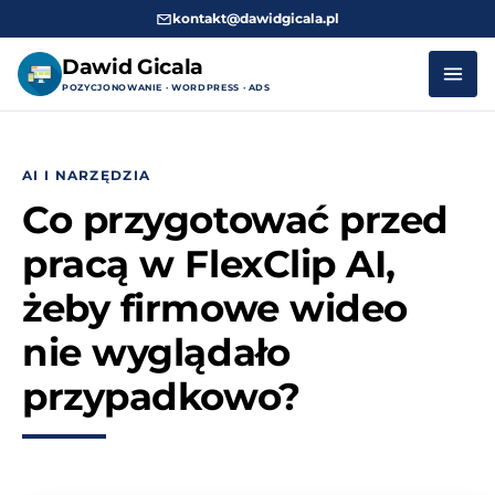
kontakt@dawidgicala.pl
Dawid Gicala
POZYCJONOWANIE · WORDPRESS · ADS
Przejdź
do
AI I NARZĘDZIA
treści
Co przygotować przed
pracą w FlexClip AI,
żeby firmowe wideo
nie wyglądało
przypadkowo?