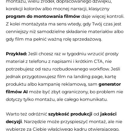
montażu, wielu źródeł, dopracowanego dźwięku,
korekcji kolorów albo mocnej narracji, klasyczny
program do montowania filmów
daje więcej kontroli.
Z kolei montażysta ma sens wtedy, gdy Twój czas jest
cenniejszy niż samodzielne składanie materiałów albo
gdy film ma pełnić ważną rolę sprzedażową.
Przykład:
Jeśli chcesz raz w tygodniu wrzucić prosty
materiał z telefonu z napisami i krótkim CTA, nie
potrzebujesz od razu rozbudowanego workflow. Jeśli
jednak przygotowujesz film na landing page, kartę
produktu albo kampanię reklamową, sam
generator
filmów AI
może być zbyt ograniczony, bo problem nie
dotyczy tylko montażu, ale całego komunikatu.
Warto też odróżnić
szybkość produkcji
od
jakości
decyzji
. Narzędzie może przyspieszyć montaż, ale nie
wybierze za Ciebie właściwego kadru otwierającego,