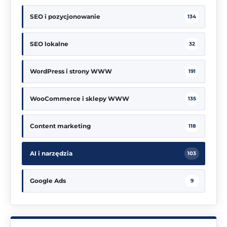
SEO i pozycjonowanie
134
SEO lokalne
32
WordPress i strony WWW
191
WooCommerce i sklepy WWW
135
Content marketing
118
AI i narzędzia
103
Google Ads
9