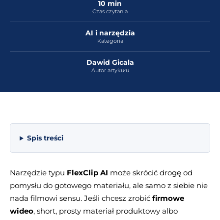
10 min
Czas czytania
AI i narzędzia
Kategoria
Dawid Gicala
Autor artykułu
Spis treści
Narzędzie typu
FlexClip AI
może skrócić drogę od
pomysłu do gotowego materiału, ale samo z siebie nie
nada filmowi sensu. Jeśli chcesz zrobić
firmowe
wideo
, short, prosty materiał produktowy albo