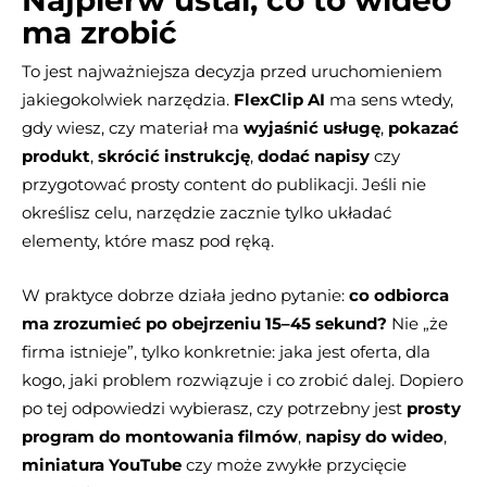
Najpierw ustal, co to wideo
ma zrobić
To jest najważniejsza decyzja przed uruchomieniem
jakiegokolwiek narzędzia.
FlexClip AI
ma sens wtedy,
gdy wiesz, czy materiał ma
wyjaśnić usługę
,
pokazać
produkt
,
skrócić instrukcję
,
dodać napisy
czy
przygotować prosty content do publikacji. Jeśli nie
określisz celu, narzędzie zacznie tylko układać
elementy, które masz pod ręką.
W praktyce dobrze działa jedno pytanie:
co odbiorca
ma zrozumieć po obejrzeniu 15–45 sekund?
Nie „że
firma istnieje”, tylko konkretnie: jaka jest oferta, dla
kogo, jaki problem rozwiązuje i co zrobić dalej. Dopiero
po tej odpowiedzi wybierasz, czy potrzebny jest
prosty
program do montowania filmów
,
napisy do wideo
,
miniatura YouTube
czy może zwykłe przycięcie