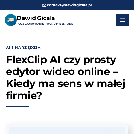
kontakt@dawidgicala.pl
Dawid Gicala
POZYCJONOWANIE · WORDPRESS · ADS
Przejdź
do
AI I NARZĘDZIA
treści
FlexClip AI czy prosty
edytor wideo online –
Kiedy ma sens w małej
firmie?