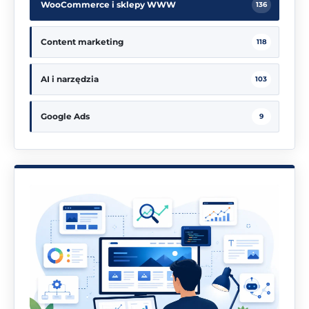
WooCommerce i sklepy WWW
136
Content marketing
118
AI i narzędzia
103
Google Ads
9