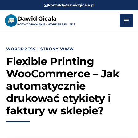
kontakt@dawidgicala.pl
Dawid Gicala
POZYCJONOWANIE · WORDPRESS · ADS
Przejdź
do
WORDPRESS I STRONY WWW
treści
Flexible Printing
WooCommerce – Jak
automatycznie
drukować etykiety i
faktury w sklepie?