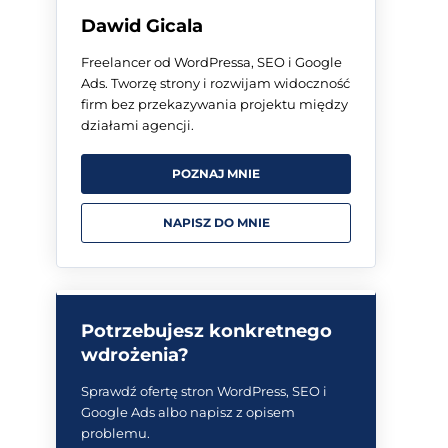
Dawid Gicala
Freelancer od WordPressa, SEO i Google
Ads. Tworzę strony i rozwijam widoczność
firm bez przekazywania projektu między
działami agencji.
POZNAJ MNIE
NAPISZ DO MNIE
Potrzebujesz konkretnego
wdrożenia?
Sprawdź ofertę stron WordPress, SEO i
Google Ads albo napisz z opisem
problemu.