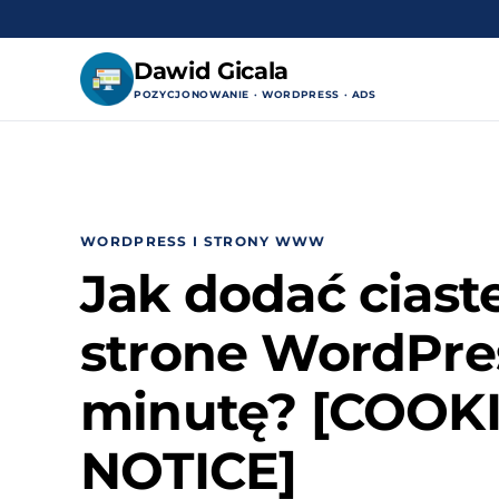
Dawid Gicala
POZYCJONOWANIE · WORDPRESS · ADS
Przejdź
do
treści
WORDPRESS I STRONY WWW
Jak dodać ciast
strone WordPre
minutę? [COOK
NOTICE]