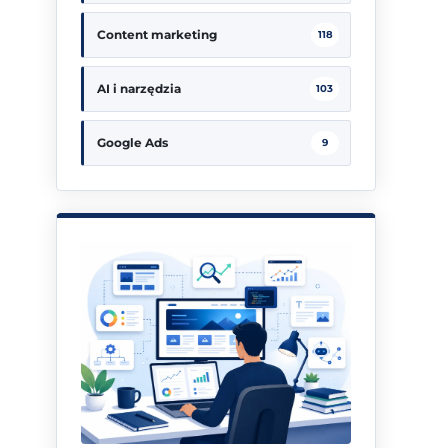
Content marketing
118
AI i narzędzia
103
Google Ads
9