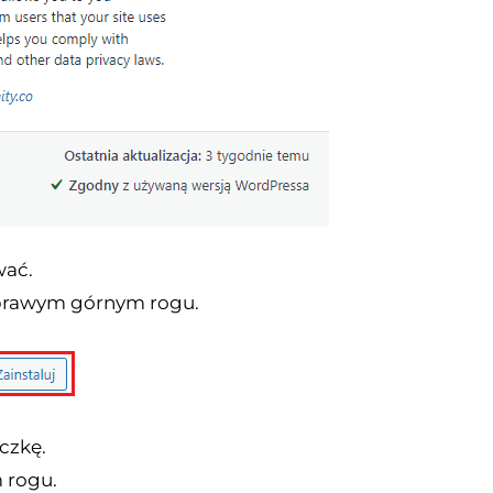
wać.
prawym górnym rogu.
czkę.
 rogu.