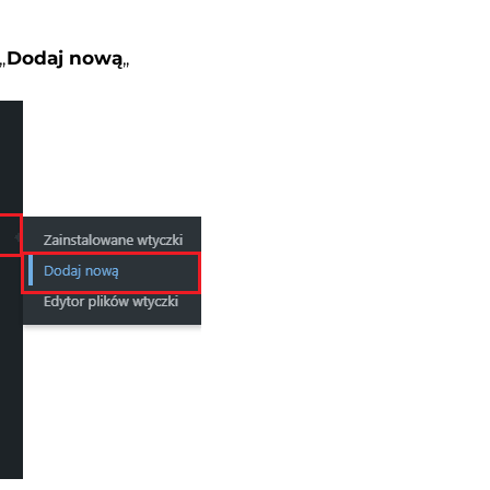
„
Dodaj nową
„