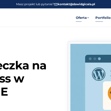
Masz projekt lub pytanie?
kontakt@dawidgicala.pl
Oferta
Portfolio
eczka na
ss w
IE