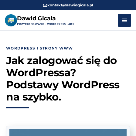
kontakt@dawidgicala.pl
Dawid Gicala
POZYCJONOWANIE · WORDPRESS · ADS
Przejdź
do
WORDPRESS I STRONY WWW
treści
Jak zalogować się do
WordPressa?
Podstawy WordPress
na szybko.