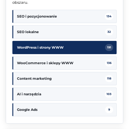
obszaru.
SEO i pozycjonowanie
134
SEO lokalne
32
WordPress i strony WWW
191
WooCommerce i sklepy WWW
136
Content marketing
118
AI i narzędzia
103
Google Ads
9