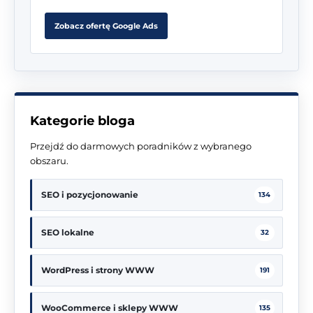
Zobacz ofertę Google Ads
Kategorie bloga
Przejdź do darmowych poradników z wybranego
obszaru.
SEO i pozycjonowanie
134
SEO lokalne
32
WordPress i strony WWW
191
WooCommerce i sklepy WWW
135