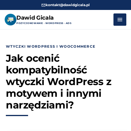
kontakt@dawidgicala.pl
Dawid Gicala
POZYCJONOWANIE · WORDPRESS · ADS
Przejdź
do
WTYCZKI WORDPRESS I WOOCOMMERCE
treści
Jak ocenić
kompatybilność
wtyczki WordPress z
motywem i innymi
narzędziami?