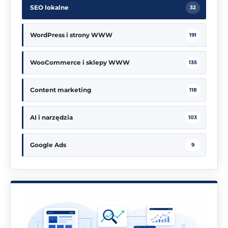
SEO lokalne
32
WordPress i strony WWW
191
WooCommerce i sklepy WWW
135
Content marketing
118
AI i narzędzia
103
Google Ads
9