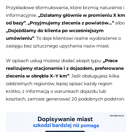
Przykładowe sformułowania, które brzmią naturalnie i
informacyjnie:
„Działamy głównie w promieniu X km
od bazy”
,
„Przyjmujemy zlecenia z powiatów…”
albo
„Dojeżdżamy do klienta po wcześniejszym
umówieniu”
. To daje klientowi realne wyobrażenie o
zasięgu bez sztucznego upychania nazw miast.
W opisach usług możesz dodać akapit typu:
„Prace
realizujemy stacjonarnie i z dojazdem, preferowane
zlecenia w obrębie X–Y km”
. Jeśli obsługujesz kilka
oddzielnych regionów, lepiej opisać każdy region
krótko, z informacją o warunkach dojazdu lub
kosztach, zamiast generować 20 podobnych podstron.