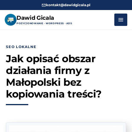
kontakt@dawidgicala.pl
Dawid Gicala
POZYCJONOWANIE · WORDPRESS · ADS
Przejdź
do
SEO LOKALNE
treści
Jak opisać obszar
działania firmy z
Małopolski bez
kopiowania treści?