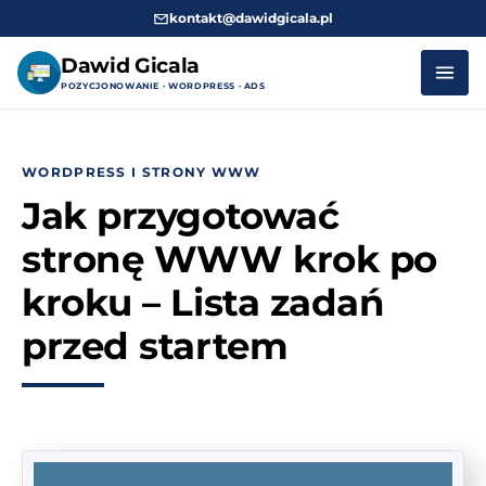
kontakt@dawidgicala.pl
Dawid Gicala
POZYCJONOWANIE · WORDPRESS · ADS
Przejdź
do
WORDPRESS I STRONY WWW
treści
Jak przygotować
stronę WWW krok po
kroku – Lista zadań
przed startem