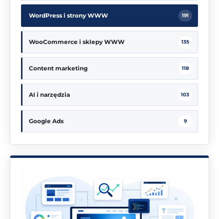
WordPress i strony WWW
191
WooCommerce i sklepy WWW
135
Content marketing
118
AI i narzędzia
103
Google Ads
9