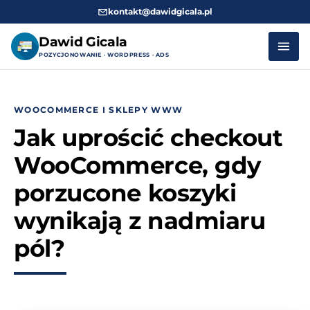
kontakt@dawidgicala.pl
Dawid Gicala
POZYCJONOWANIE · WORDPRESS · ADS
Przejdź
do
WOOCOMMERCE I SKLEPY WWW
treści
Jak uprościć checkout
WooCommerce, gdy
porzucone koszyki
wynikają z nadmiaru
pól?