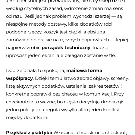
Jeśli checkout jest przeładowany, ale cały sklep działa
według czytelnych zasad, wdrożenie zmian ma sens
od razu. Jeśli jednak problem wychodzi szerzej — są
niespójne metody dostawy, kilka dodatków robi
podobne rzeczy, koszyk jest ciężki, a obsługa
zamówień opiera się na ręcznych poprawkach — lepiej
najpierw zrobić
porządek techniczny
. Inaczej
uprościsz jeden ekran, ale bałagan zostanie w tle.
Dobrze działa tu spokojna,
mailowa forma
współpracy
. Dzięki temu łatwo zebrać objawy, screeny,
listę aktywnych dodatków, ustalenia, zakres testów i
konkretne poprawki bez chaosu w komunikacji. Przy
checkoutcie to ważne, bo często decydują drobiazgi:
jedno pole, jedna reguła wysyłki albo jeden konflikt
między dodatkami.
Przykład z praktyki:
Właściciel chce skrócić checkout,