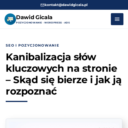
kontakt@dawidgicala.pl
Dawid Gicala
POZYCJONOWANIE · WORDPRESS · ADS
Przejdź
do
SEO I POZYCJONOWANIE
treści
Kanibalizacja słów
kluczowych na stronie
– Skąd się bierze i jak ją
rozpoznać