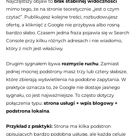
Najczęstszy objaw to
brak stabilnej widoczności
mimo tego, że na stronie teoretycznie „jest o czym
czytać”. Publikujesz kolejne treści, rozbudowujesz
ofertę, a kliknięć z Google nie przybywa albo rosną
bardzo słabo. Czasem jedna fraza pojawia się w Search
Console przy kilku różnych adresach i nie wiadomo,
który z nich jest właściwy.
Drugim sygnałem bywa
rozmycie ruchu
. Zamiast
jednej mocnej podstrony masz trzy lub cztery słabsze,
które zbierają wyświetlenia na podobne zapytania. W
praktyce oznacza to, że Google nie dostaje jasnego
sygnału, co jest najważniejsze. To często dotyczy
połączenia typu:
strona usługi + wpis blogowy +
podstrona lokalna
.
Przykład z praktyki:
Strona ma kilka podstron
opisujących bardzo podobną usługę, ale każda celuje