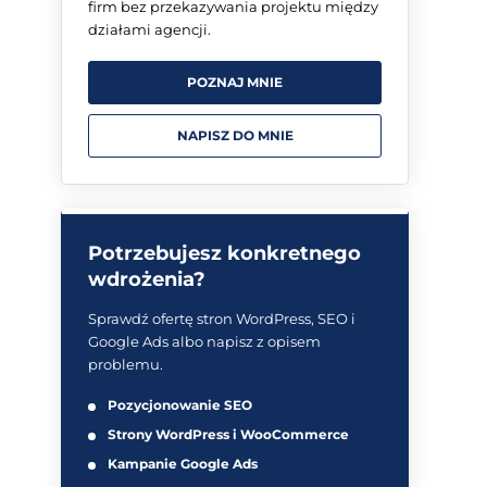
firm bez przekazywania projektu między
działami agencji.
POZNAJ MNIE
NAPISZ DO MNIE
Potrzebujesz konkretnego
wdrożenia?
Sprawdź ofertę stron WordPress, SEO i
Google Ads albo napisz z opisem
problemu.
Pozycjonowanie SEO
Strony WordPress i WooCommerce
Kampanie Google Ads