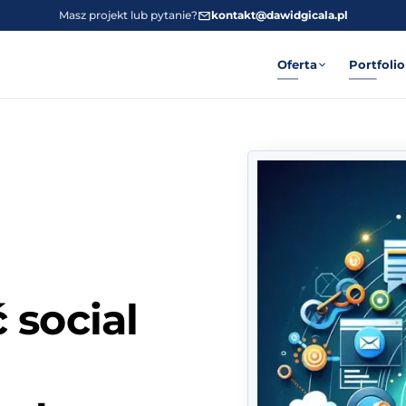
Masz projekt lub pytanie?
kontakt@dawidgicala.pl
Oferta
Portfolio
 social