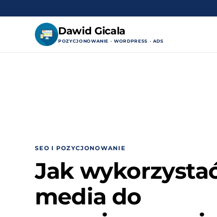
Dawid Gicala
POZYCJONOWANIE · WORDPRESS · ADS
Przejdź
do
treści
SEO I POZYCJONOWANIE
Jak wykorzystać
media do