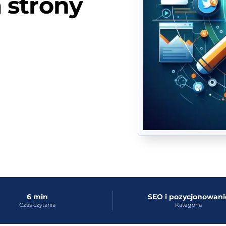
 strony
6 min
SEO i pozycjonowani
Czas czytania
Kategoria