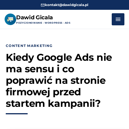
kontakt@dawidgicala.pl
Dawid Gicala
POZYCJONOWANIE · WORDPRESS · ADS
Przejdź
do
CONTENT MARKETING
treści
Kiedy Google Ads nie
ma sensu i co
poprawić na stronie
firmowej przed
startem kampanii?