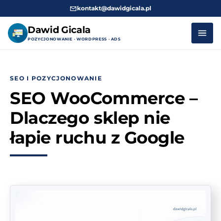
kontakt@dawidgicala.pl
Dawid Gicala
POZYCJONOWANIE · WORDPRESS · ADS
Przejdź
do
SEO I POZYCJONOWANIE
treści
SEO WooCommerce –
Dlaczego sklep nie
łapie ruchu z Google