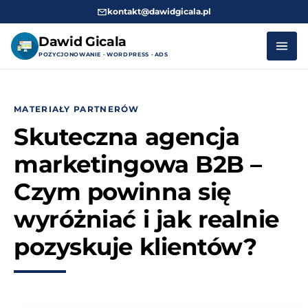
kontakt@dawidgicala.pl
Dawid Gicala
POZYCJONOWANIE · WORDPRESS · ADS
Przejdź
do
MATERIAŁY PARTNERÓW
treści
Skuteczna agencja
marketingowa B2B –
Czym powinna się
wyróżniać i jak realnie
pozyskuje klientów?