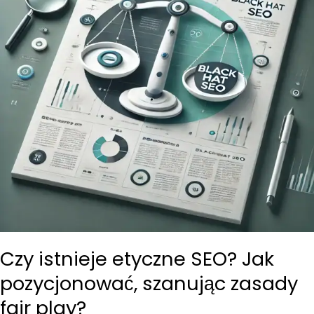
jak
ich
uniknąć
Czy istnieje etyczne SEO? Jak
pozycjonować, szanując zasady
fair play?