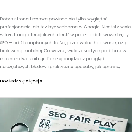
Dobra strona firmowa powinna nie tylko wyglądać
profesjonalnie, ale też być widoczna w Google. Niestety wiele
witryn traci potencjalnych klientów przez podstawowe błędy
SEO – od źle napisanych treści, przez wolne ładowanie, aż po
brak wersji mobilnej. Co ważne, większości tych problemów
można łatwo uniknąć. Poniżej znajdziesz przegląd
najczęstszych błędów i praktyczne sposoby, jak sprawić,
Najczęstsze
Dowiedz się więcej »
błędy
SEO
na
stronach
firmowych
i