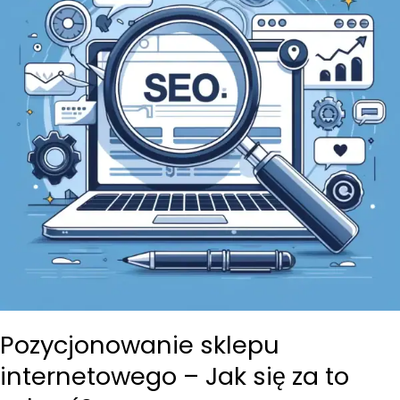
szanując
zasady
fair
play?
Pozycjonowanie sklepu
internetowego – Jak się za to