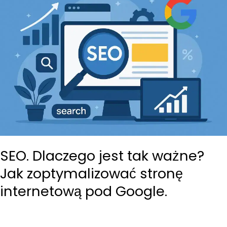
Sprawdź
czy
Twoja
strona
jest
dobra
w
2
minuty.
SEO. Dlaczego jest tak ważne?
Jak zoptymalizować stronę
internetową pod Google.