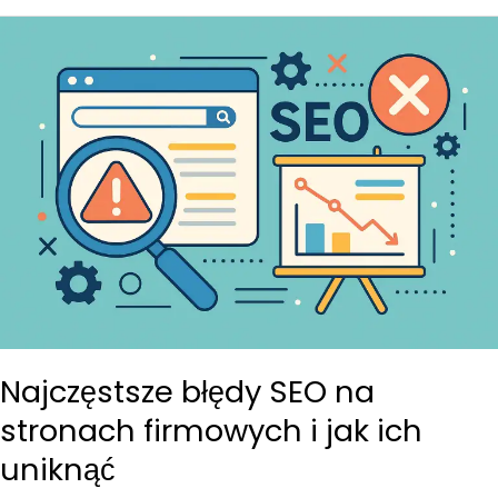
www
a
pozycje
w
Google
–
Co
musisz
wiedzieć
Najczęstsze błędy SEO na
stronach firmowych i jak ich
uniknąć