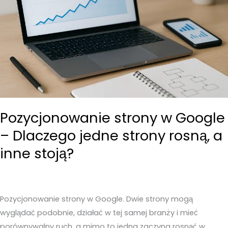
prawie
zawsze
strata
pieniędzy?
Pozycjonowanie strony w Google
– Dlaczego jedne strony rosną, a
inne stoją?
Pozycjonowanie strony w Google. Dwie strony mogą
wyglądać podobnie, działać w tej samej branży i mieć
porównywalny ruch, a mimo to jedna zaczyna rosnąć w