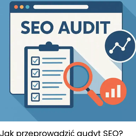
Twojej
Strony
WordPress
Jak przeprowadzić audyt SEO?