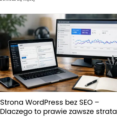
strony
WordPress
bez
przebudowy
–
Co
da
się
poprawić?
Strona WordPress bez SEO –
Dlaczego to prawie zawsze strata