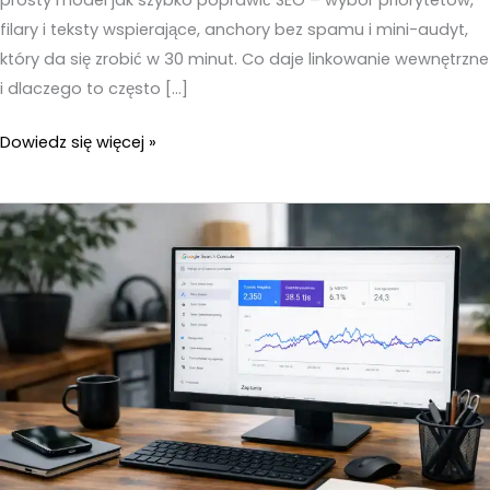
filary i teksty wspierające, anchory bez spamu i mini-audyt,
który da się zrobić w 30 minut. Co daje linkowanie wewnętrzne
i dlaczego to często […]
10%
Dowiedz się więcej »
roboty,
90%
efektu
porządku
–
Linkowanie
wewnętrzne
krok
po
kroku