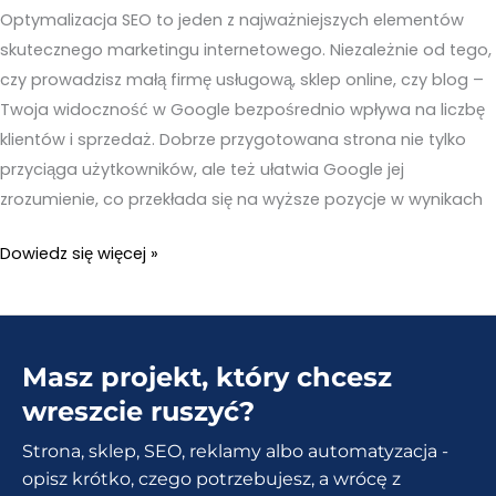
Optymalizacja SEO to jeden z najważniejszych elementów
skutecznego marketingu internetowego. Niezależnie od tego,
czy prowadzisz małą firmę usługową, sklep online, czy blog –
Twoja widoczność w Google bezpośrednio wpływa na liczbę
klientów i sprzedaż. Dobrze przygotowana strona nie tylko
przyciąga użytkowników, ale też ułatwia Google jej
zrozumienie, co przekłada się na wyższe pozycje w wynikach
SEO.
Dowiedz się więcej »
Dlaczego
jest
tak
Masz projekt, który chcesz
ważne?
Jak
wreszcie ruszyć?
zoptymalizować
Strona, sklep, SEO, reklamy albo automatyzacja -
stronę
opisz krótko, czego potrzebujesz, a wrócę z
internetową