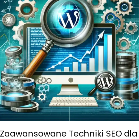
się
za
to
zabrać?
Zaawansowane Techniki SEO dla