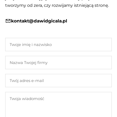
tworzymy od zera, czy rozwijamy istniejącą stronę.
kontakt@dawidgicala.pl
Twoje
imię
i
Nazwa
nazwisko
Twojej
firmy
Twój
adres
e-
Twoja
mail
wiadomość