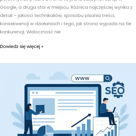
Google, a druga stoi w miejscu. Różnica najczęściej wynika z
detali – jakości technikaliów, sposobu pisania treści,
konsekwencji w działaniach i tego, jak strona wypada na tle
konkurencji. Widoczność nie
Pozycjonowanie
Dowiedz się więcej »
strony
w
Google
–
Dlaczego
jedne
strony
rosną,
a
inne